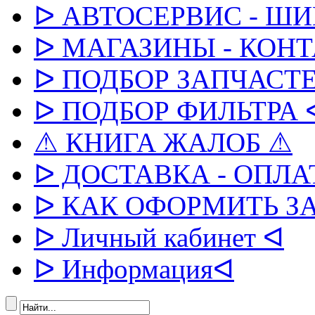
ᐅ АВТОСЕРВИС - Ш
ᐅ МАГАЗИНЫ - КОН
ᐅ ПОДБОР ЗАПЧАСТЕ
ᐅ ПОДБОР ФИЛЬТРА 
⚠ КНИГА ЖАЛОБ ⚠
ᐅ ДОСТАВКА - ОПЛА
ᐅ КАК ОФОРМИТЬ З
ᐅ Личный кабинет ᐊ
ᐅ Информацияᐊ