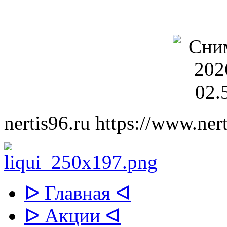
nertis96.ru
https://www.nert
ᐅ Главная ᐊ
ᐅ Акции ᐊ