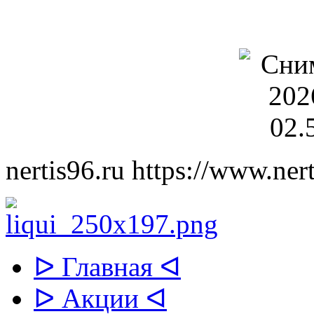
nertis96.ru
https://www.nert
ᐅ Главная ᐊ
ᐅ Акции ᐊ