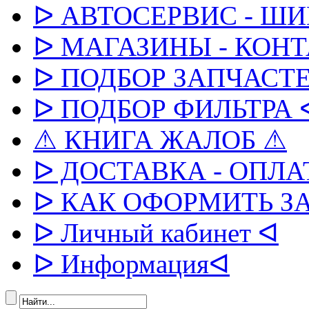
ᐅ АВТОСЕРВИС - Ш
ᐅ МАГАЗИНЫ - КОН
ᐅ ПОДБОР ЗАПЧАСТЕ
ᐅ ПОДБОР ФИЛЬТРА 
⚠ КНИГА ЖАЛОБ ⚠
ᐅ ДОСТАВКА - ОПЛА
ᐅ КАК ОФОРМИТЬ З
ᐅ Личный кабинет ᐊ
ᐅ Информацияᐊ