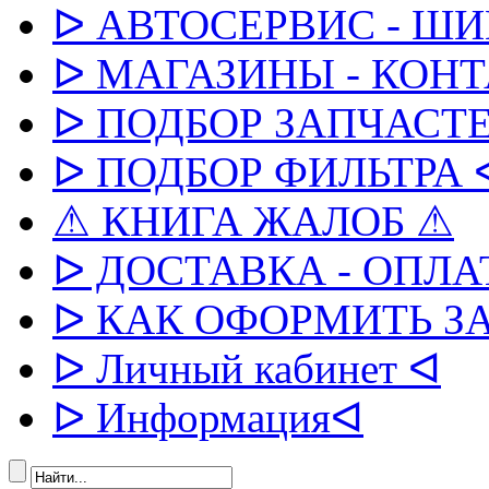
ᐅ АВТОСЕРВИС - Ш
ᐅ МАГАЗИНЫ - КОН
ᐅ ПОДБОР ЗАПЧАСТЕ
ᐅ ПОДБОР ФИЛЬТРА 
⚠ КНИГА ЖАЛОБ ⚠
ᐅ ДОСТАВКА - ОПЛА
ᐅ КАК ОФОРМИТЬ З
ᐅ Личный кабинет ᐊ
ᐅ Информацияᐊ