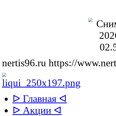
nertis96.ru
https://www.nert
ᐅ Главная ᐊ
ᐅ Акции ᐊ