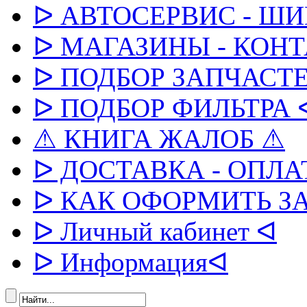
ᐅ АВТОСЕРВИС - Ш
ᐅ МАГАЗИНЫ - КОН
ᐅ ПОДБОР ЗАПЧАСТЕ
ᐅ ПОДБОР ФИЛЬТРА 
⚠ КНИГА ЖАЛОБ ⚠
ᐅ ДОСТАВКА - ОПЛА
ᐅ КАК ОФОРМИТЬ З
ᐅ Личный кабинет ᐊ
ᐅ Информацияᐊ