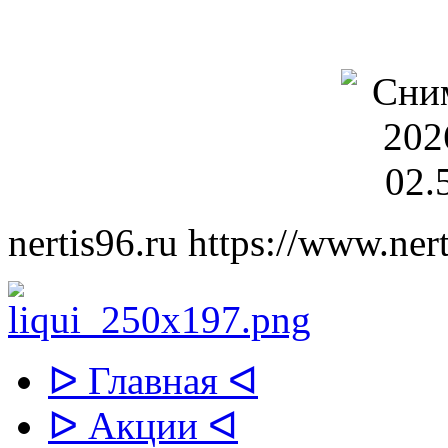
nertis96.ru
https://www.nert
ᐅ Главная ᐊ
ᐅ Акции ᐊ