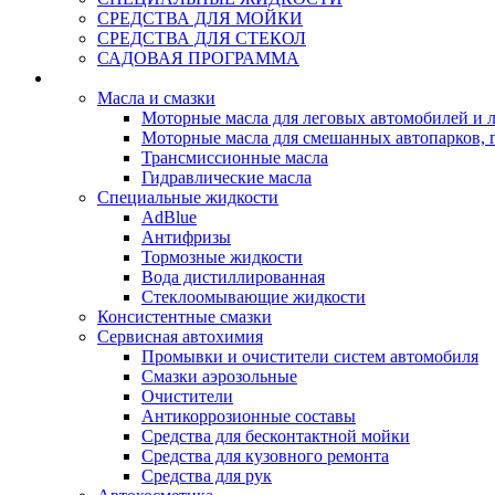
СРЕДСТВА ДЛЯ МОЙКИ
СРЕДСТВА ДЛЯ СТЕКОЛ
САДОВАЯ ПРОГРАММА
Rein Well - Масла Химия
Масла и смазки
Моторные масла для леговых автомобилей и л
Моторные масла для смешанных автопарков, г
Трансмиссионные масла
Гидравлические масла
Специальные жидкости
AdBlue
Антифризы
Тормозные жидкости
Вода дистиллированная
Стеклоомывающие жидкости
Консистентные смазки
Сервисная автохимия
Промывки и очистители систем автомобиля
Смазки аэрозольные
Очистители
Антикоррозионные составы
Средства для бесконтактной мойки
Средства для кузовного ремонта
Средства для рук