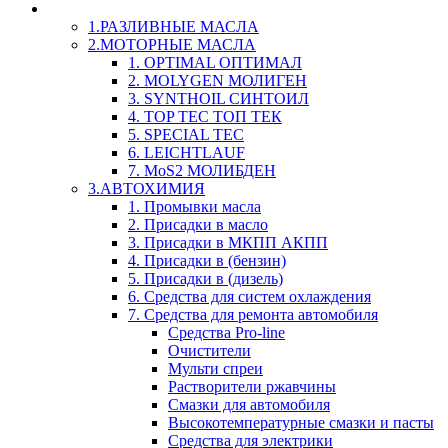
LIQUI-MOLY (Ликви-Моли) Авто/Мото - Масла и Х
1.РАЗЛИВНЫЕ МАСЛА
2.МОТОРНЫЕ МАСЛА
1. OPTIMAL ОПТИМАЛ
2. MOLYGEN МОЛИГЕН
3. SYNTHOIL СИНТОИЛ
4. TOP TEC ТОП ТЕК
5. SPECIAL TEC
6. LEICHTLAUF
7. MoS2 МОЛИБДЕН
3.АВТОХИМИЯ
1. Промывки масла
2. Присадки в масло
3. Присадки в МКПП АКПП
4. Присадки в (бензин)
5. Присадки в (дизель)
6. Средства для систем охлаждения
7. Средства для ремонта автомобиля
Средства Pro-line
Очистители
Мульти спреи
Растворители ржавчины
Смазки для автомобиля
Высокотемпературные смазки и пасты
Средства для электрики