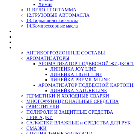
Химия
11.ВЕЛО ПРОГРАММА
12.ГРУЗОВЫЕ АВТОМАСЛА
13.Гидравлические масла
14.Компрессорные масла
МАСЛА ИЗ БОЧКИ - СКИДКА 15-25% С КАЖДОГО 
СТЕКЛО ОМЫВАТЕЛИ
SUPROTEC - СУПРОТЕК
RUSEFF - АВТОХИМИЯ
АНТИКОРРОЗИОННЫЕ СОСТАВЫ
АРОМАТИЗАТОРЫ
АРОМАТИЗАТОР ПОДВЕСНОЙ ЖИДКОС
ЛИНЕЙКА JOY LINE
ЛИНЕЙКА LIGHT LINE
ЛИНЕЙКА PREMIUM LINE
АРОМАТИЗАТОР ПОДВЕСНОЙ КАРТОН
ЛИНЕЙКА NATURE LINE
ГЕРМЕТИКИ И ХОЛОДНЫЕ СВАРКИ
МНОГОФУНКЦИОНАЛЬНЫЕ СРЕДСТВА
ОЧИСТИТЕЛИ
ПОЛИРОЛИ И ЗАЩИТНЫЕ СРЕДСТВА
ПРИСАДКИ
САЛФЕТКИ ВЛАЖНЫЕ и СРЕДСТВА ДЛЯ РУК
СМАЗКИ
СПЕЦИАЛЬНЫЕ ЖИДКОСТИ