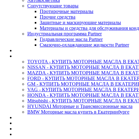
Автокосметика
Сопутствующие товары
Протирочные материалы
Прочие средства
Защитные и маскирующие материалы
Материалы и средства для обслуживания кон
Индустриальная программа Partner
Гидравлические масла Partner
Смазочно-охлаждающие жидкости Partner
АНТИФРИЗ ТОСОЛ ХИМИЯ
ОРИГИНАЛЬНЫЕ - Масла
TOYOTA - КУПИТЬ МОТОРНЫЕ МАСЛА В ЕКА
NISSAN - КУПИТЬ МОТОРНЫЕ МАСЛА В ЕКА
MAZDA - КУПИТЬ МОТОРНЫЕ МАСЛА В ЕКАТ
FORD - КУПИТЬ МОТОРНЫЕ МАСЛА В ЕКАТЕ
GM - КУПИТЬ МОТОРНЫЕ МАСЛА В ЕКАТЕРИ
VAG - КУПИТЬ МОТОРНЫЕ МАСЛА В ЕКАТЕР
HONDA - КУПИТЬ МОТОРНЫЕ МАСЛА В ЕКАТ
Mitsubishi - КУПИТЬ МОТОРНЫЕ МАСЛА В ЕК
HYUNDAI Моторные и Трансмиссионные масла
BMW Моторные масла купить в Екатеринбурге
CASTROL - Масла Химия
MOBIL 1 - Масла Химия
SHELL Helix - Автомасла
IDEMITSU - Автомасла