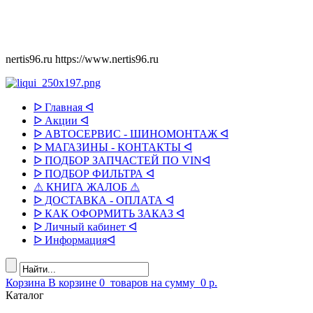
nertis96.ru
https://www.nertis96.ru
ᐅ Главная ᐊ
ᐅ Акции ᐊ
ᐅ АВТОСЕРВИС - ШИНОМОНТАЖ ᐊ
ᐅ МАГАЗИНЫ - КОНТАКТЫ ᐊ
ᐅ ПОДБОР ЗАПЧАСТЕЙ ПО VINᐊ
ᐅ ПОДБОР ФИЛЬТРА ᐊ
⚠ КНИГА ЖАЛОБ ⚠
ᐅ ДОСТАВКА - ОПЛАТА ᐊ
ᐅ КАК ОФОРМИТЬ ЗАКАЗ ᐊ
ᐅ Личный кабинет ᐊ
ᐅ Информацияᐊ
Корзина
В корзине
0
товаров
на сумму
0 р.
Каталог