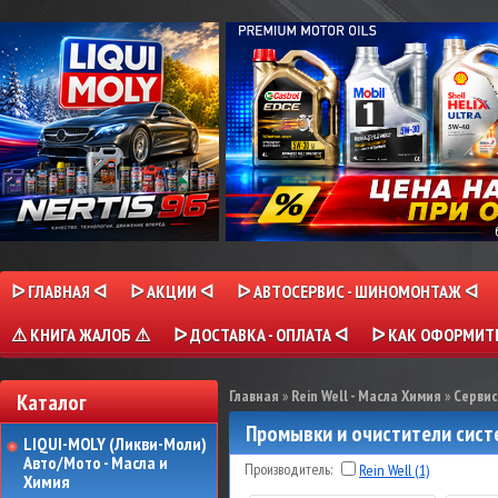
ᐅ ГЛАВНАЯ ᐊ
ᐅ АКЦИИ ᐊ
ᐅ АВТОСЕРВИС - ШИНОМОНТАЖ ᐊ
⚠ КНИГА ЖАЛОБ ⚠
ᐅ ДОСТАВКА - ОПЛАТА ᐊ
ᐅ КАК ОФОРМИТЬ
Главная
»
Rein Well - Масла Химия
»
Сервис
Каталог
Промывки и очистители сис
LIQUI-MOLY (Ликви-Моли)
Авто/Мото - Масла и
Производитель:
Rein Well (1)
Химия