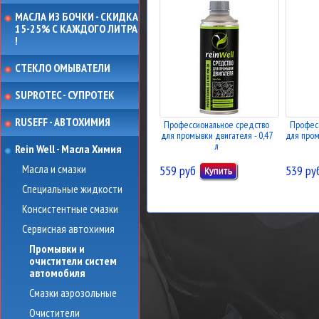
МАСЛА ИЗ БОЧКИ - СКИДКА
15-25% С КАЖДОГО ЛИТРА
!
СТЕКЛО ОМЫВАТЕЛИ
SUPROTEC - СУПРОТЕК
RUSEFF - АВТОХИМИЯ
Профессиональное средство
Профес
для промывки двигателя - 0,47
для пром
л
Rein Well - Масла Химия
Масла и смазки
559 руб
539 ру
Специальные жидкости
Консистентные смазки
Сервисная автохимия
Промывки и
очистители систем
автомобиля
Смазки аэрозольные
Очистители