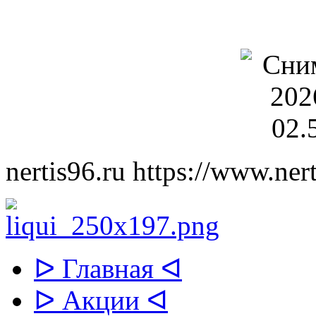
nertis96.ru
https://www.nert
ᐅ Главная ᐊ
ᐅ Акции ᐊ