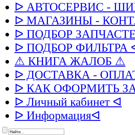
ᐅ АВТОСЕРВИС - Ш
ᐅ МАГАЗИНЫ - КОН
ᐅ ПОДБОР ЗАПЧАСТЕ
ᐅ ПОДБОР ФИЛЬТРА 
⚠ КНИГА ЖАЛОБ ⚠
ᐅ ДОСТАВКА - ОПЛА
ᐅ КАК ОФОРМИТЬ З
ᐅ Личный кабинет ᐊ
ᐅ Информацияᐊ