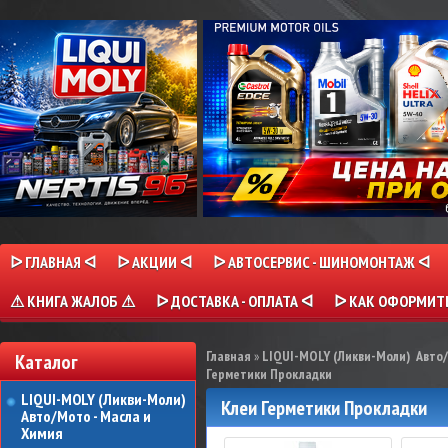
ᐅ ГЛАВНАЯ ᐊ
ᐅ АКЦИИ ᐊ
ᐅ АВТОСЕРВИС - ШИНОМОНТАЖ ᐊ
⚠ КНИГА ЖАЛОБ ⚠
ᐅ ДОСТАВКА - ОПЛАТА ᐊ
ᐅ КАК ОФОРМИТЬ
Главная
»
LIQUI-MOLY (Ликви-Моли) Авто/
Каталог
Герметики Прокладки
LIQUI-MOLY (Ликви-Моли)
Клеи Герметики Прокладки
Авто/Мото - Масла и
Химия