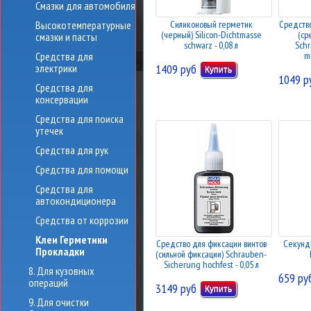
Смазки для автомобиля
Высокотемпературные
Силиконовый герметик
Средство
(черный) Silicon-Dichtmasse
(ср
смазки и пасты
schwarz - 0,08 л
Sch
Средства для
mi
электрики
1409 руб
1049 р
Средства для
консервации
Средства для поиска
утечек
Средства для рук
Средства для помощи
Средства для
автокондиционера
Средства от коррозии
Клеи Герметики
Средство для фиксации винтов
Секунд
Прокладки
(сильной фиксации) Schrauben-
Sicherung hochfest - 0,05 л
8. Для кузовных
659 ру
операций
3149 руб
9. Для очистки