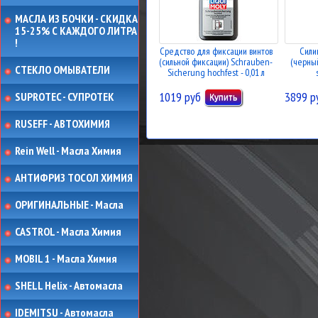
МАСЛА ИЗ БОЧКИ - СКИДКА
15-25% С КАЖДОГО ЛИТРА
!
Средство для фиксации винтов
Сили
(сильной фиксации) Schrauben-
(черный
СТЕКЛО ОМЫВАТЕЛИ
Sicherung hochfest - 0,01 л
1019 руб
3899 р
SUPROTEC - СУПРОТЕК
RUSEFF - АВТОХИМИЯ
Rein Well - Масла Химия
АНТИФРИЗ ТОСОЛ ХИМИЯ
ОРИГИНАЛЬНЫЕ - Масла
CASTROL - Масла Химия
MOBIL 1 - Масла Химия
SHELL Helix - Автомасла
IDEMITSU - Автомасла