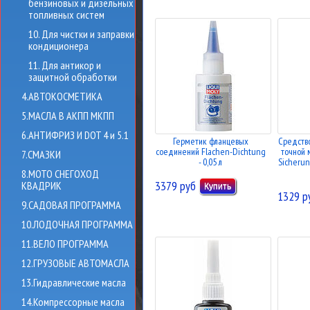
бензиновых и дизельных
топливных систем
10. Для чистки и заправки
кондиционера
11. Для антикор и
защитной обработки
4.АВТОКОСМЕТИКА
5.МАСЛА В АКПП МКПП
6.АНТИФРИЗ И DOT 4 и 5.1
Герметик фланцевых
Средство
соединений Flachen-Dichtung
точной 
7.СМАЗКИ
- 0,05 л
Sicherun
8.МОТО СНЕГОХОД
3379 руб
КВАДРИК
1329 р
9.САДОВАЯ ПРОГРАММА
10.ЛОДОЧНАЯ ПРОГРАММА
11.ВЕЛО ПРОГРАММА
12.ГРУЗОВЫЕ АВТОМАСЛА
13.Гидравлические масла
14.Компрессорные масла