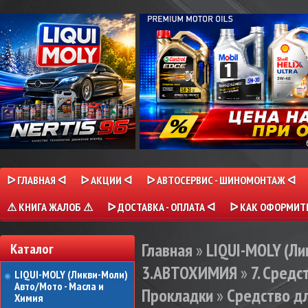
ᐅ ГЛАВНАЯ ᐊ
ᐅ АКЦИИ ᐊ
ᐅ АВТОСЕРВИС - ШИНОМОНТАЖ ᐊ
⚠ КНИГА ЖАЛОБ ⚠
ᐅ ДОСТАВКА - ОПЛАТА ᐊ
ᐅ КАК ОФОРМИТЬ
Главная
»
LIQUI-MOLY (Л
Каталог
3.АВТОХИМИЯ
»
7. Сред
LIQUI-MOLY (Ликви-Моли)
Авто/Мото - Масла и
Прокладки
»
Средство дл
Химия