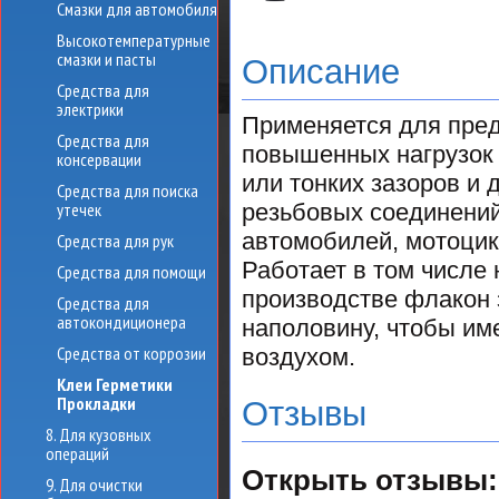
Смазки для автомобиля
Высокотемпературные
смазки и пасты
Описание
Средства для
электрики
Применяется для пред
Средства для
повышенных нагрузок 
консервации
или тонких зазоров и
Средства для поиска
утечек
резьбовых соединений
автомобилей, мотоцик
Средства для рук
Работает в том числе
Средства для помощи
производстве флакон 
Средства для
автокондиционера
наполовину, чтобы име
Средства от коррозии
воздухом.
Клеи Герметики
Прокладки
Отзывы
8. Для кузовных
операций
Открыть
отзывы:
9. Для очистки