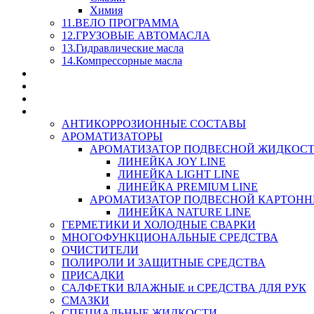
Химия
11.ВЕЛО ПРОГРАММА
12.ГРУЗОВЫЕ АВТОМАСЛА
13.Гидравлические масла
14.Компрессорные масла
МАСЛА ИЗ БОЧКИ - СКИДКА 15-25% С КАЖДОГО 
СТЕКЛО ОМЫВАТЕЛИ
SUPROTEC - СУПРОТЕК
RUSEFF - АВТОХИМИЯ
АНТИКОРРОЗИОННЫЕ СОСТАВЫ
АРОМАТИЗАТОРЫ
АРОМАТИЗАТОР ПОДВЕСНОЙ ЖИДКОС
ЛИНЕЙКА JOY LINE
ЛИНЕЙКА LIGHT LINE
ЛИНЕЙКА PREMIUM LINE
АРОМАТИЗАТОР ПОДВЕСНОЙ КАРТОН
ЛИНЕЙКА NATURE LINE
ГЕРМЕТИКИ И ХОЛОДНЫЕ СВАРКИ
МНОГОФУНКЦИОНАЛЬНЫЕ СРЕДСТВА
ОЧИСТИТЕЛИ
ПОЛИРОЛИ И ЗАЩИТНЫЕ СРЕДСТВА
ПРИСАДКИ
САЛФЕТКИ ВЛАЖНЫЕ и СРЕДСТВА ДЛЯ РУК
СМАЗКИ
СПЕЦИАЛЬНЫЕ ЖИДКОСТИ