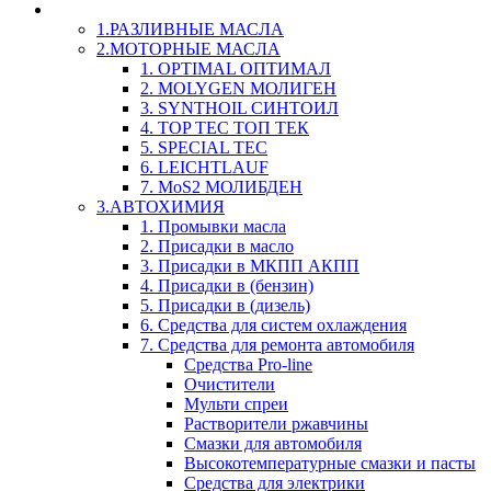
LIQUI-MOLY (Ликви-Моли) Авто/Мото - Масла и Х
1.РАЗЛИВНЫЕ МАСЛА
2.МОТОРНЫЕ МАСЛА
1. OPTIMAL ОПТИМАЛ
2. MOLYGEN МОЛИГЕН
3. SYNTHOIL СИНТОИЛ
4. TOP TEC ТОП ТЕК
5. SPECIAL TEC
6. LEICHTLAUF
7. MoS2 МОЛИБДЕН
3.АВТОХИМИЯ
1. Промывки масла
2. Присадки в масло
3. Присадки в МКПП АКПП
4. Присадки в (бензин)
5. Присадки в (дизель)
6. Средства для систем охлаждения
7. Средства для ремонта автомобиля
Средства Pro-line
Очистители
Мульти спреи
Растворители ржавчины
Смазки для автомобиля
Высокотемпературные смазки и пасты
Средства для электрики