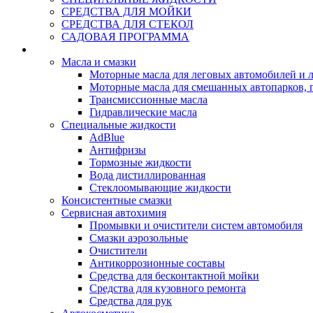
СРЕДСТВА ДЛЯ МОЙКИ
СРЕДСТВА ДЛЯ СТЕКОЛ
САДОВАЯ ПРОГРАММА
Rein Well - Масла Химия
Масла и смазки
Моторные масла для леговых автомобилей и л
Моторные масла для смешанных автопарков, г
Трансмиссионные масла
Гидравлические масла
Специальные жидкости
AdBlue
Антифризы
Тормозные жидкости
Вода дистиллированная
Стеклоомывающие жидкости
Консистентные смазки
Сервисная автохимия
Промывки и очистители систем автомобиля
Смазки аэрозольные
Очистители
Антикоррозионные составы
Средства для бесконтактной мойки
Средства для кузовного ремонта
Средства для рук