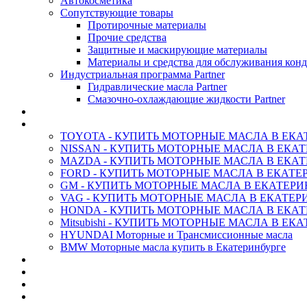
Автокосметика
Сопутствующие товары
Протирочные материалы
Прочие средства
Защитные и маскирующие материалы
Материалы и средства для обслуживания кон
Индустриальная программа Partner
Гидравлические масла Partner
Смазочно-охлаждающие жидкости Partner
АНТИФРИЗ ТОСОЛ ХИМИЯ
ОРИГИНАЛЬНЫЕ - Масла
TOYOTA - КУПИТЬ МОТОРНЫЕ МАСЛА В ЕКА
NISSAN - КУПИТЬ МОТОРНЫЕ МАСЛА В ЕКА
MAZDA - КУПИТЬ МОТОРНЫЕ МАСЛА В ЕКАТ
FORD - КУПИТЬ МОТОРНЫЕ МАСЛА В ЕКАТЕ
GM - КУПИТЬ МОТОРНЫЕ МАСЛА В ЕКАТЕРИ
VAG - КУПИТЬ МОТОРНЫЕ МАСЛА В ЕКАТЕР
HONDA - КУПИТЬ МОТОРНЫЕ МАСЛА В ЕКАТ
Mitsubishi - КУПИТЬ МОТОРНЫЕ МАСЛА В ЕК
HYUNDAI Моторные и Трансмиссионные масла
BMW Моторные масла купить в Екатеринбурге
CASTROL - Масла Химия
MOBIL 1 - Масла Химия
SHELL Helix - Автомасла
IDEMITSU - Автомасла