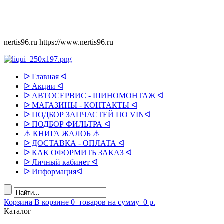
nertis96.ru
https://www.nertis96.ru
ᐅ Главная ᐊ
ᐅ Акции ᐊ
ᐅ АВТОСЕРВИС - ШИНОМОНТАЖ ᐊ
ᐅ МАГАЗИНЫ - КОНТАКТЫ ᐊ
ᐅ ПОДБОР ЗАПЧАСТЕЙ ПО VINᐊ
ᐅ ПОДБОР ФИЛЬТРА ᐊ
⚠ КНИГА ЖАЛОБ ⚠
ᐅ ДОСТАВКА - ОПЛАТА ᐊ
ᐅ КАК ОФОРМИТЬ ЗАКАЗ ᐊ
ᐅ Личный кабинет ᐊ
ᐅ Информацияᐊ
Корзина
В корзине
0
товаров
на сумму
0 р.
Каталог