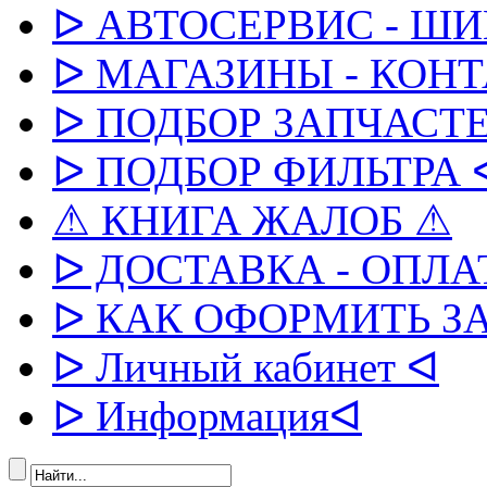
ᐅ АВТОСЕРВИС - Ш
ᐅ МАГАЗИНЫ - КОН
ᐅ ПОДБОР ЗАПЧАСТЕ
ᐅ ПОДБОР ФИЛЬТРА 
⚠ КНИГА ЖАЛОБ ⚠
ᐅ ДОСТАВКА - ОПЛА
ᐅ КАК ОФОРМИТЬ З
ᐅ Личный кабинет ᐊ
ᐅ Информацияᐊ