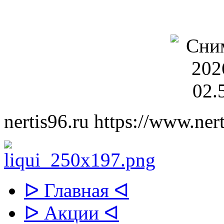
nertis96.ru
https://www.nert
ᐅ Главная ᐊ
ᐅ Акции ᐊ