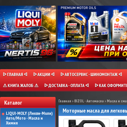
ᐅ ГЛАВНАЯ ᐊ
ᐅ АКЦИИ ᐊ
ᐅ АВТОСЕРВИС - ШИНОМОНТАЖ ᐊ
⚠ КНИГА ЖАЛОБ ⚠
ᐅ ДОСТАВКА - ОПЛАТА ᐊ
ᐅ КАК ОФОРМИТЬ
Главная
»
BIZOL - Автомасла
»
Масла и сма
Каталог
Моторные масла для легковы
LIQUI-MOLY (Ликви-Моли)
Авто/Мото - Масла и
Химия