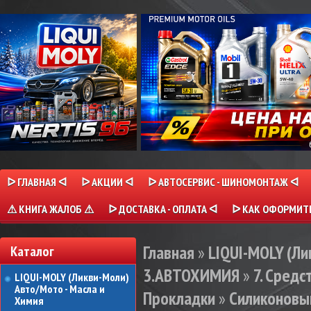
ᐅ ГЛАВНАЯ ᐊ
ᐅ АКЦИИ ᐊ
ᐅ АВТОСЕРВИС - ШИНОМОНТАЖ ᐊ
⚠ КНИГА ЖАЛОБ ⚠
ᐅ ДОСТАВКА - ОПЛАТА ᐊ
ᐅ КАК ОФОРМИТЬ
Главная
»
LIQUI-MOLY (Л
Каталог
3.АВТОХИМИЯ
»
7. Сред
LIQUI-MOLY (Ликви-Моли)
Авто/Мото - Масла и
Прокладки
»
Силиконовый
Химия