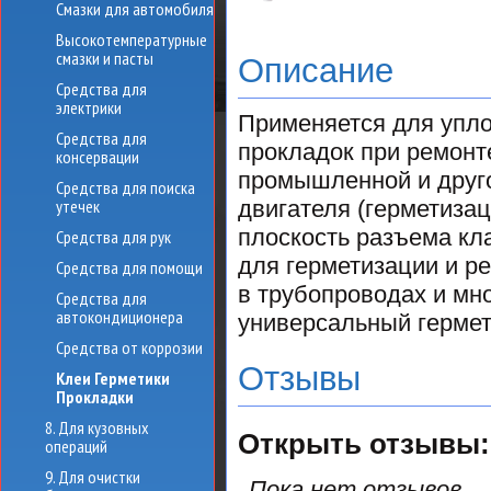
Смазки для автомобиля
Высокотемпературные
смазки и пасты
Описание
Средства для
электрики
Применяется для упло
Средства для
прокладок при ремонт
консервации
промышленной и друго
Средства для поиска
утечек
двигателя (герметизац
плоскость разъема кл
Средства для рук
для герметизации и р
Средства для помощи
в трубопроводах и мно
Средства для
автокондиционера
универсальный гермет
Средства от коррозии
Отзывы
Клеи Герметики
Прокладки
8. Для кузовных
Открыть
отзывы:
операций
9. Для очистки
Пока нет отзывов