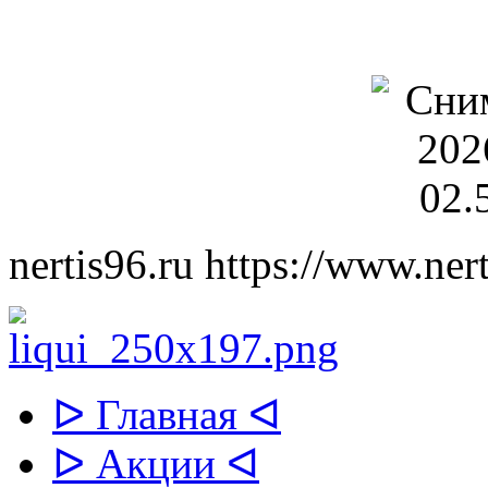
nertis96.ru
https://www.nert
ᐅ Главная ᐊ
ᐅ Акции ᐊ