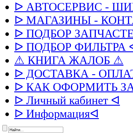
ᐅ АВТОСЕРВИС - Ш
ᐅ МАГАЗИНЫ - КОН
ᐅ ПОДБОР ЗАПЧАСТЕ
ᐅ ПОДБОР ФИЛЬТРА 
⚠ КНИГА ЖАЛОБ ⚠
ᐅ ДОСТАВКА - ОПЛА
ᐅ КАК ОФОРМИТЬ З
ᐅ Личный кабинет ᐊ
ᐅ Информацияᐊ