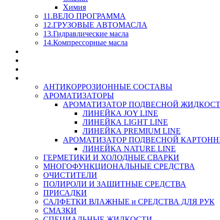
Химия
11.ВЕЛО ПРОГРАММА
12.ГРУЗОВЫЕ АВТОМАСЛА
13.Гидравлические масла
14.Компрессорные масла
МАСЛА ИЗ БОЧКИ - СКИДКА 15-25% С КАЖДОГО 
СТЕКЛО ОМЫВАТЕЛИ
SUPROTEC - СУПРОТЕК
RUSEFF - АВТОХИМИЯ
АНТИКОРРОЗИОННЫЕ СОСТАВЫ
АРОМАТИЗАТОРЫ
АРОМАТИЗАТОР ПОДВЕСНОЙ ЖИДКОС
ЛИНЕЙКА JOY LINE
ЛИНЕЙКА LIGHT LINE
ЛИНЕЙКА PREMIUM LINE
АРОМАТИЗАТОР ПОДВЕСНОЙ КАРТОН
ЛИНЕЙКА NATURE LINE
ГЕРМЕТИКИ И ХОЛОДНЫЕ СВАРКИ
МНОГОФУНКЦИОНАЛЬНЫЕ СРЕДСТВА
ОЧИСТИТЕЛИ
ПОЛИРОЛИ И ЗАЩИТНЫЕ СРЕДСТВА
ПРИСАДКИ
САЛФЕТКИ ВЛАЖНЫЕ и СРЕДСТВА ДЛЯ РУК
СМАЗКИ
СПЕЦИАЛЬНЫЕ ЖИДКОСТИ