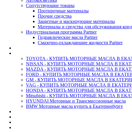
Автокосметика
Сопутствующие товары
Протирочные материалы
Прочие средства
Защитные и маскирующие материалы
Материалы и средства для обслуживания кон
Индустриальная программа Partner
Гидравлические масла Partner
Смазочно-охлаждающие жидкости Partner
АНТИФРИЗ ТОСОЛ ХИМИЯ
ОРИГИНАЛЬНЫЕ - Масла
TOYOTA - КУПИТЬ МОТОРНЫЕ МАСЛА В ЕКА
NISSAN - КУПИТЬ МОТОРНЫЕ МАСЛА В ЕКА
MAZDA - КУПИТЬ МОТОРНЫЕ МАСЛА В ЕКАТ
FORD - КУПИТЬ МОТОРНЫЕ МАСЛА В ЕКАТЕ
GM - КУПИТЬ МОТОРНЫЕ МАСЛА В ЕКАТЕРИ
VAG - КУПИТЬ МОТОРНЫЕ МАСЛА В ЕКАТЕР
HONDA - КУПИТЬ МОТОРНЫЕ МАСЛА В ЕКАТ
Mitsubishi - КУПИТЬ МОТОРНЫЕ МАСЛА В ЕК
HYUNDAI Моторные и Трансмиссионные масла
BMW Моторные масла купить в Екатеринбурге
CASTROL - Масла Химия
MOBIL 1 - Масла Химия
SHELL Helix - Автомасла
IDEMITSU - Автомасла