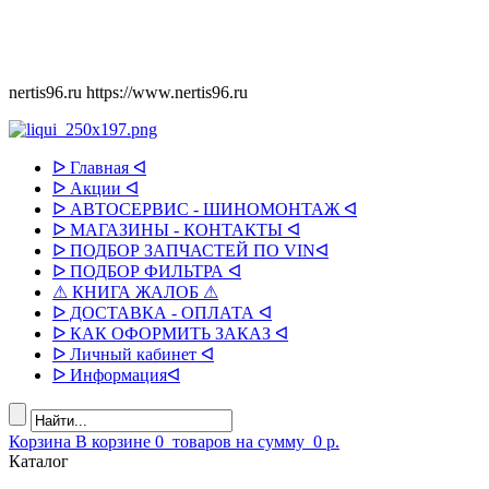
nertis96.ru
https://www.nertis96.ru
ᐅ Главная ᐊ
ᐅ Акции ᐊ
ᐅ АВТОСЕРВИС - ШИНОМОНТАЖ ᐊ
ᐅ МАГАЗИНЫ - КОНТАКТЫ ᐊ
ᐅ ПОДБОР ЗАПЧАСТЕЙ ПО VINᐊ
ᐅ ПОДБОР ФИЛЬТРА ᐊ
⚠ КНИГА ЖАЛОБ ⚠
ᐅ ДОСТАВКА - ОПЛАТА ᐊ
ᐅ КАК ОФОРМИТЬ ЗАКАЗ ᐊ
ᐅ Личный кабинет ᐊ
ᐅ Информацияᐊ
Корзина
В корзине
0
товаров
на сумму
0 р.
Каталог