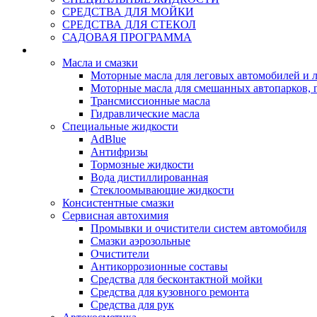
СРЕДСТВА ДЛЯ МОЙКИ
СРЕДСТВА ДЛЯ СТЕКОЛ
САДОВАЯ ПРОГРАММА
Rein Well - Масла Химия
Масла и смазки
Моторные масла для леговых автомобилей и л
Моторные масла для смешанных автопарков, г
Трансмиссионные масла
Гидравлические масла
Специальные жидкости
AdBlue
Антифризы
Тормозные жидкости
Вода дистиллированная
Стеклоомывающие жидкости
Консистентные смазки
Сервисная автохимия
Промывки и очистители систем автомобиля
Смазки аэрозольные
Очистители
Антикоррозионные составы
Средства для бесконтактной мойки
Средства для кузовного ремонта
Средства для рук