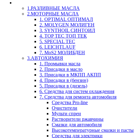
LIQUI-MOLY (Ликви-Моли) Авто/Мото - Масла и Х
1.РАЗЛИВНЫЕ МАСЛА
2.МОТОРНЫЕ МАСЛА
1. OPTIMAL ОПТИМАЛ
2. MOLYGEN МОЛИГЕН
3. SYNTHOIL СИНТОИЛ
4. TOP TEC ТОП ТЕК
5. SPECIAL TEC
6. LEICHTLAUF
7. MoS2 МОЛИБДЕН
3.АВТОХИМИЯ
1. Промывки масла
2. Присадки в масло
3. Присадки в МКПП АКПП
4. Присадки в (бензин)
5. Присадки в (дизель)
6. Средства для систем охлаждения
7. Средства для ремонта автомобиля
Средства Pro-line
Очистители
Мульти спреи
Растворители ржавчины
Смазки для автомобиля
Высокотемпературные смазки и пасты
Средства для электрики