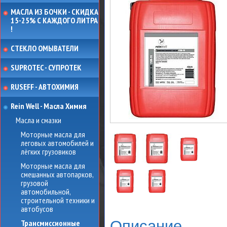
МАСЛА ИЗ БОЧКИ - СКИДКА
15-25% С КАЖДОГО ЛИТРА
!
СТЕКЛО ОМЫВАТЕЛИ
SUPROTEC - СУПРОТЕК
RUSEFF - АВТОХИМИЯ
Rein Well - Масла Химия
Масла и смазки
Моторные масла для
леговых автомобилей и
лёгких грузовиков
Моторные масла для
смешанных автопарков,
грузовой
автомобильной,
строительной техники и
автобусов
Описание
Трансмиссионные