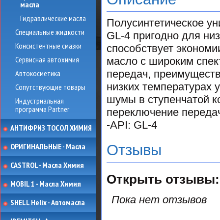
масла
Гидравлические масла
Полусинтетическое ун
Специальные жидкости
GL-4 пригодно для ни
Консистентные смазки
способствует экономи
Сервисная автохимия
масло с широким спек
передач, преимуществ
Автокосметика
низких температурах 
Сопутствующие товары
шумы в ступенчатой к
Индустриальная
программа Partner
переключение передач
-API: GL-4
АНТИФРИЗ ТОСОЛ ХИМИЯ
ОРИГИНАЛЬНЫЕ - Масла
Отзывы
CASTROL - Масла Химия
Открыть
отзывы:
MOBIL 1 - Масла Химия
Пока нет отзывов
SHELL Helix - Автомасла