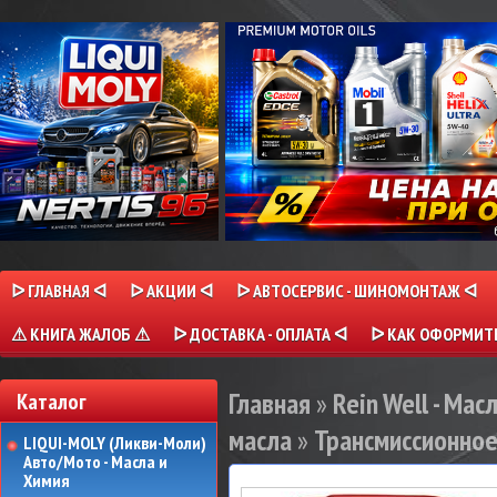
ᐅ ГЛАВНАЯ ᐊ
ᐅ АКЦИИ ᐊ
ᐅ АВТОСЕРВИС - ШИНОМОНТАЖ ᐊ
⚠ КНИГА ЖАЛОБ ⚠
ᐅ ДОСТАВКА - ОПЛАТА ᐊ
ᐅ КАК ОФОРМИТЬ
Главная
»
Rein Well - Мас
Каталог
масла
»
Трансмиссионное 
LIQUI-MOLY (Ликви-Моли)
Авто/Мото - Масла и
Химия