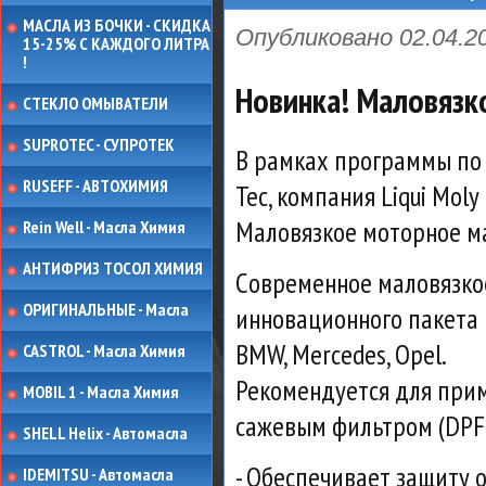
МАСЛА ИЗ БОЧКИ - СКИДКА
Опубликовано 02.04.
15-25% С КАЖДОГО ЛИТРА
!
Новинка! Маловязк
СТЕКЛО ОМЫВАТЕЛИ
SUPROTEC - СУПРОТЕК
В рамках программы по
RUSEFF - АВТОХИМИЯ
Tec, компания Liqui Mol
Маловязкое моторное ма
Rein Well - Масла Химия
АНТИФРИЗ ТОСОЛ ХИМИЯ
Cовременное маловязкое
ОРИГИНАЛЬНЫЕ - Масла
инновационного пакета
BMW, Mercedes, Opel.
CASTROL - Масла Химия
Рекомендуется для прим
MOBIL 1 - Масла Химия
сажевым фильтром (DPF)
SHELL Helix - Автомасла
- Обеспечивает защиту о
IDEMITSU - Автомасла