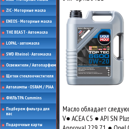
ZIC - Моторные масла
ENEOS - Моторные масла
THE BEAST - Автомасла
LOPAL - автомасла
SWD Rheinol - Автомасла
Освежители / Автопарфюм
Щетки стеклоочистителя
Автолампы - OSRAM / PIAA
ФИЛЬТРА Cummins
Масло обладает следую
Подберем фильтра для
вас
V● ACEA C5 ● API SN Plu
Подарочные карты
Approval 229.71 ● Opel