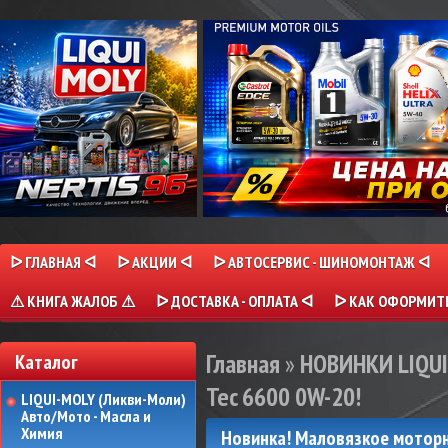
ᐅ ГЛАВНАЯ ᐊ
ᐅ АКЦИИ ᐊ
ᐅ АВТОСЕРВИС - ШИНОМОНТАЖ ᐊ
⚠ КНИГА ЖАЛОБ ⚠
ᐅ ДОСТАВКА - ОПЛАТА ᐊ
ᐅ КАК ОФОРМИТЬ
Главная
»
НОВИНКИ LIQU
Каталог
Tec 6600 0W-20!
LIQUI-MOLY (Ликви-Моли)
Авто/Мото - Масла и
Химия
Новинка! Маловязкое моторн