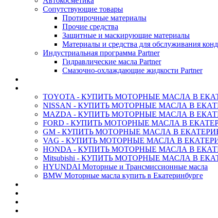
Автокосметика
Сопутствующие товары
Протирочные материалы
Прочие средства
Защитные и маскирующие материалы
Материалы и средства для обслуживания кон
Индустриальная программа Partner
Гидравлические масла Partner
Смазочно-охлаждающие жидкости Partner
АНТИФРИЗ ТОСОЛ ХИМИЯ
ОРИГИНАЛЬНЫЕ - Масла
TOYOTA - КУПИТЬ МОТОРНЫЕ МАСЛА В ЕКА
NISSAN - КУПИТЬ МОТОРНЫЕ МАСЛА В ЕКА
MAZDA - КУПИТЬ МОТОРНЫЕ МАСЛА В ЕКАТ
FORD - КУПИТЬ МОТОРНЫЕ МАСЛА В ЕКАТЕ
GM - КУПИТЬ МОТОРНЫЕ МАСЛА В ЕКАТЕРИ
VAG - КУПИТЬ МОТОРНЫЕ МАСЛА В ЕКАТЕР
HONDA - КУПИТЬ МОТОРНЫЕ МАСЛА В ЕКАТ
Mitsubishi - КУПИТЬ МОТОРНЫЕ МАСЛА В ЕК
HYUNDAI Моторные и Трансмиссионные масла
BMW Моторные масла купить в Екатеринбурге
CASTROL - Масла Химия
MOBIL 1 - Масла Химия
SHELL Helix - Автомасла
IDEMITSU - Автомасла