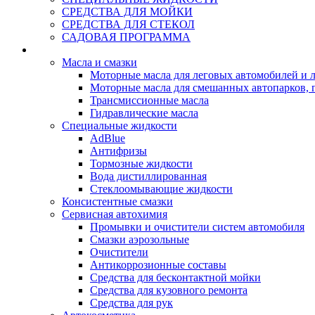
СРЕДСТВА ДЛЯ МОЙКИ
СРЕДСТВА ДЛЯ СТЕКОЛ
САДОВАЯ ПРОГРАММА
Rein Well - Масла Химия
Масла и смазки
Моторные масла для леговых автомобилей и л
Моторные масла для смешанных автопарков, г
Трансмиссионные масла
Гидравлические масла
Специальные жидкости
AdBlue
Антифризы
Тормозные жидкости
Вода дистиллированная
Стеклоомывающие жидкости
Консистентные смазки
Сервисная автохимия
Промывки и очистители систем автомобиля
Смазки аэрозольные
Очистители
Антикоррозионные составы
Средства для бесконтактной мойки
Средства для кузовного ремонта
Средства для рук