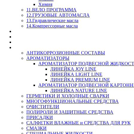
Химия
11.ВЕЛО ПРОГРАММА
12.ГРУЗОВЫЕ АВТОМАСЛА
13.Гидравлические масла
14.Компрессорные масла
МАСЛА ИЗ БОЧКИ - СКИДКА 15-25% С КАЖДОГО 
СТЕКЛО ОМЫВАТЕЛИ
SUPROTEC - СУПРОТЕК
RUSEFF - АВТОХИМИЯ
АНТИКОРРОЗИОННЫЕ СОСТАВЫ
АРОМАТИЗАТОРЫ
АРОМАТИЗАТОР ПОДВЕСНОЙ ЖИДКОС
ЛИНЕЙКА JOY LINE
ЛИНЕЙКА LIGHT LINE
ЛИНЕЙКА PREMIUM LINE
АРОМАТИЗАТОР ПОДВЕСНОЙ КАРТОН
ЛИНЕЙКА NATURE LINE
ГЕРМЕТИКИ И ХОЛОДНЫЕ СВАРКИ
МНОГОФУНКЦИОНАЛЬНЫЕ СРЕДСТВА
ОЧИСТИТЕЛИ
ПОЛИРОЛИ И ЗАЩИТНЫЕ СРЕДСТВА
ПРИСАДКИ
САЛФЕТКИ ВЛАЖНЫЕ и СРЕДСТВА ДЛЯ РУК
СМАЗКИ
СПЕЦИАЛЬНЫЕ ЖИДКОСТИ