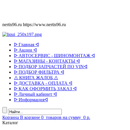
nertis96.ru
https://www.nertis96.ru
ᐅ Главная ᐊ
ᐅ Акции ᐊ
ᐅ АВТОСЕРВИС - ШИНОМОНТАЖ ᐊ
ᐅ МАГАЗИНЫ - КОНТАКТЫ ᐊ
ᐅ ПОДБОР ЗАПЧАСТЕЙ ПО VINᐊ
ᐅ ПОДБОР ФИЛЬТРА ᐊ
⚠ КНИГА ЖАЛОБ ⚠
ᐅ ДОСТАВКА - ОПЛАТА ᐊ
ᐅ КАК ОФОРМИТЬ ЗАКАЗ ᐊ
ᐅ Личный кабинет ᐊ
ᐅ Информацияᐊ
Корзина
В корзине
0
товаров
на сумму
0 р.
Каталог