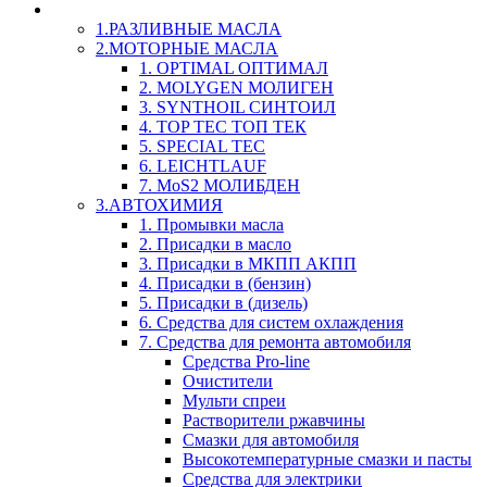
LIQUI-MOLY (Ликви-Моли) Авто/Мото - Масла и Х
1.РАЗЛИВНЫЕ МАСЛА
2.МОТОРНЫЕ МАСЛА
1. OPTIMAL ОПТИМАЛ
2. MOLYGEN МОЛИГЕН
3. SYNTHOIL СИНТОИЛ
4. TOP TEC ТОП ТЕК
5. SPECIAL TEC
6. LEICHTLAUF
7. MoS2 МОЛИБДЕН
3.АВТОХИМИЯ
1. Промывки масла
2. Присадки в масло
3. Присадки в МКПП АКПП
4. Присадки в (бензин)
5. Присадки в (дизель)
6. Средства для систем охлаждения
7. Средства для ремонта автомобиля
Средства Pro-line
Очистители
Мульти спреи
Растворители ржавчины
Смазки для автомобиля
Высокотемпературные смазки и пасты
Средства для электрики