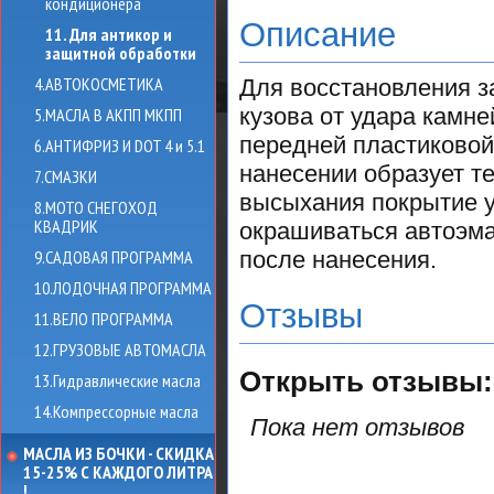
кондиционера
Описание
11. Для антикор и
защитной обработки
4.АВТОКОСМЕТИКА
Для восстановления з
кузова от удара камне
5.МАСЛА В АКПП МКПП
передней пластиковой 
6.АНТИФРИЗ И DOT 4 и 5.1
нанесении образует т
7.СМАЗКИ
высыхания покрытие у
8.МОТО СНЕГОХОД
КВАДРИК
окрашиваться автоэма
9.САДОВАЯ ПРОГРАММА
после нанесения.
10.ЛОДОЧНАЯ ПРОГРАММА
Отзывы
11.ВЕЛО ПРОГРАММА
12.ГРУЗОВЫЕ АВТОМАСЛА
Открыть
отзывы:
13.Гидравлические масла
14.Компрессорные масла
Пока нет отзывов
МАСЛА ИЗ БОЧКИ - СКИДКА
15-25% С КАЖДОГО ЛИТРА
!