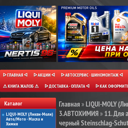
ᐅ ГЛАВНАЯ ᐊ
ᐅ АКЦИИ ᐊ
ᐅ АВТОСЕРВИС - ШИНОМОНТАЖ ᐊ
⚠ КНИГА ЖАЛОБ ⚠
ᐅ ДОСТАВКА - ОПЛАТА ᐊ
ᐅ КАК ОФОРМИТЬ
Главная
»
LIQUI-MOLY (Л
Каталог
3.АВТОХИМИЯ
»
11. Для
LIQUI-MOLY (Ликви-Моли)
Авто/Мото - Масла и
черный Steinschlag-Schutz
Химия