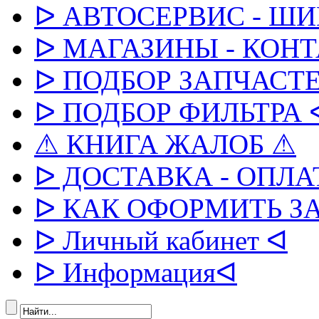
ᐅ АВТОСЕРВИС - Ш
ᐅ МАГАЗИНЫ - КОН
ᐅ ПОДБОР ЗАПЧАСТЕ
ᐅ ПОДБОР ФИЛЬТРА 
⚠ КНИГА ЖАЛОБ ⚠
ᐅ ДОСТАВКА - ОПЛА
ᐅ КАК ОФОРМИТЬ З
ᐅ Личный кабинет ᐊ
ᐅ Информацияᐊ