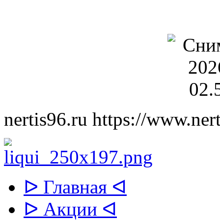
nertis96.ru
https://www.nert
ᐅ Главная ᐊ
ᐅ Акции ᐊ