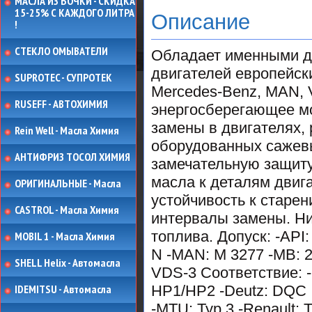
МАСЛА ИЗ БОЧКИ - СКИДКА
15-25% С КАЖДОГО ЛИТРА
Описание
!
СТЕКЛО ОМЫВАТЕЛИ
Обладает именными д
двигателей европейск
SUPROTEC - СУПРОТЕК
Mercedes-Benz, MAN, 
RUSEFF - АВТОХИМИЯ
энергосберегающее м
замены в двигателях,
Rein Well - Масла Химия
оборудованных сажевы
АНТИФРИЗ ТОСОЛ ХИМИЯ
замечательную защиту
масла к деталям двиг
ОРИГИНАЛЬНЫЕ - Масла
устойчивость к стар
CASTROL - Масла Химия
интервалы замены. Ни
топлива. Допуск: -API
MOBIL 1 - Масла Химия
N -MAN: M 3277 -MB: 22
SHELL Helix - Автомасла
VDS-3 Соответствие: -
IDEMITSU - Автомасла
HP1/HP2 -Deutz: DQC 
-MTU: Typ 3 -Renault: