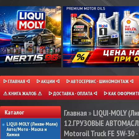
ᐅ ГЛАВНАЯ ᐊ
ᐅ АКЦИИ ᐊ
ᐅ АВТОСЕРВИС - ШИНОМОНТАЖ ᐊ
⚠ КНИГА ЖАЛОБ ⚠
ᐅ ДОСТАВКА - ОПЛАТА ᐊ
ᐅ КАК ОФОРМИТЬ
Главная
»
LIQUI-MOLY (Л
Каталог
12.ГРУЗОВЫЕ АВТОМАСЛ
LIQUI-MOLY (Ликви-Моли)
Авто/Мото - Масла и
Motoroil Truck FE 5W-30 -
Химия