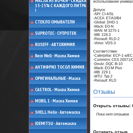
МАСЛА ИЗ БОЧКИ - СКИДКА
использование универс
15-25% С КАЖДОГО ЛИТРА
!
Допуск:
-API: CI-4/SL
-ACEA: E7/A3/B4
СТЕКЛО ОМЫВАТЕЛИ
-Global: DHD-1
-Mack: EO-N
-MAN: M 3275-1
SUPROTEC - СУПРОТЕК
-MB: 228.3
-Renault: RLD-2
-Volvo: VDS-3
RUSEFF - АВТОХИМИЯ
Соответствие:
Rein Well - Масла Химия
-Caterpillar: ECF-1-a/E
-Cummins: CES 20071/
-Deutz: DQC III-10
АНТИФРИЗ ТОСОЛ ХИМИЯ
-Mack: EO-M Plus
-MB: 229.1
-MTU: Typ 2
ОРИГИНАЛЬНЫЕ - Масла
-Renault: RLD
CASTROL - Масла Химия
Отзывы
MOBIL 1 - Масла Химия
Открыть
отзывы: 
SHELL Helix - Автомасла
Пока нет отзывов
IDEMITSU - Автомасла
Оставить отзыв