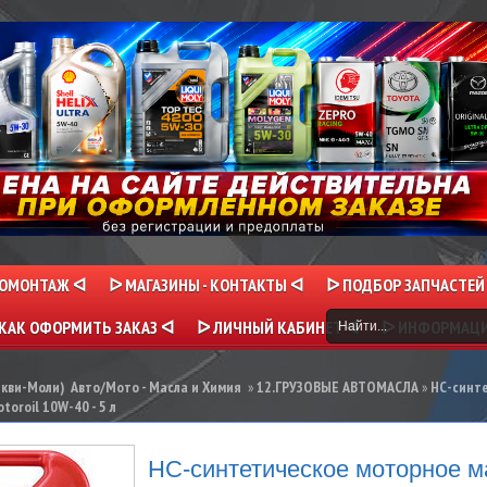
НОМОНТАЖ ᐊ
ᐅ МАГАЗИНЫ - КОНТАКТЫ ᐊ
ᐅ ПОДБОР ЗАПЧАСТЕЙ
КАК ОФОРМИТЬ ЗАКАЗ ᐊ
ᐅ ЛИЧНЫЙ КАБИНЕТ ᐊ
ᐅ ИНФОРМАЦ
икви-Моли) Авто/Мото - Масла и Химия
»
12.ГРУЗОВЫЕ АВТОМАСЛА
»
НС-синт
oroil 10W-40 - 5 л
НС-синтетическое моторное 