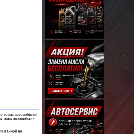
легковых автомобилей.
ателях европейских
считанной на