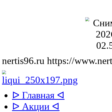
nertis96.ru
https://www.nert
ᐅ Главная ᐊ
ᐅ Акции ᐊ