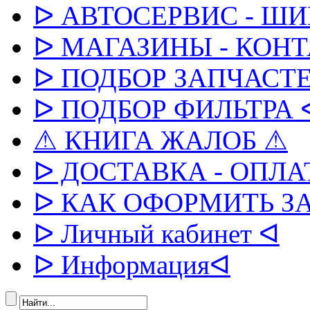
ᐅ АВТОСЕРВИС - Ш
ᐅ МАГАЗИНЫ - КОН
ᐅ ПОДБОР ЗАПЧАСТЕ
ᐅ ПОДБОР ФИЛЬТРА 
⚠ КНИГА ЖАЛОБ ⚠
ᐅ ДОСТАВКА - ОПЛА
ᐅ КАК ОФОРМИТЬ З
ᐅ Личный кабинет ᐊ
ᐅ Информацияᐊ