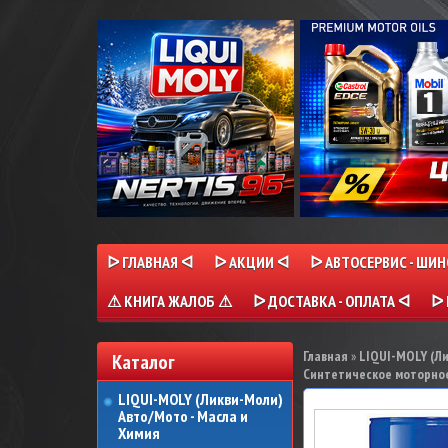
ᐅ ГЛАВНАЯ ᐊ
ᐅ АКЦИИ ᐊ
ᐅ АВТОСЕРВИС - ШИ
⚠ КНИГА ЖАЛОБ ⚠
ᐅ ДОСТАВКА - ОПЛАТА ᐊ
ᐅ 
Главная
»
LIQUI-MOLY (Л
Каталог
Синтетическое моторное 
LIQUI-MOLY (Ликви-Моли)
Авто/Мото - Масла и
Химия