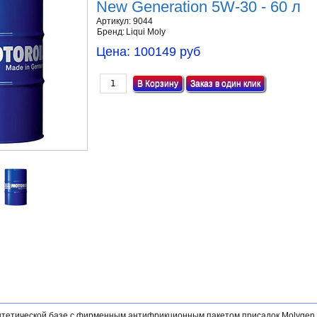
New Generation 5W-30 - 60 л
Артикул:
9044
Бренд:
Liqui Moly
Цена:
100149 руб
Заказ в один клик
нтетической базе с фирменным антифрикционным пакетом присадок Molygen,