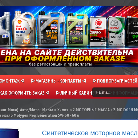
НОМОНТАЖ ᐊ
ᐅ МАГАЗИНЫ - КОНТАКТЫ ᐊ
ᐅ ПОДБОР ЗАПЧАСТЕЙ
КАК ОФОРМИТЬ ЗАКАЗ ᐊ
ᐅ ЛИЧНЫЙ КАБИНЕТ ᐊ
ᐅ ИНФОРМАЦ
икви-Моли) Авто/Мото - Масла и Химия
»
2.МОТОРНЫЕ МАСЛА
»
2. MOLYGEN 
масло Molygen New Generation 5W-30 - 60 л
Синтетическое моторное масл