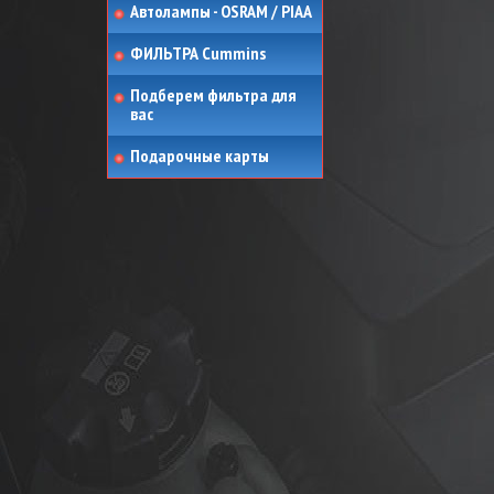
Автолампы - OSRAM / PIAA
ФИЛЬТРА Cummins
Подберем фильтра для
вас
Подарочные карты