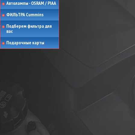
Автолампы - OSRAM / PIAA
ФИЛЬТРА Cummins
Подберем фильтра для
вас
Подарочные карты