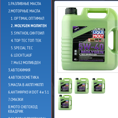
1.РАЗЛИВНЫЕ МАСЛА
2.МОТОРНЫЕ МАСЛА
1. OPTIMAL ОПТИМАЛ
2. MOLYGEN МОЛИГЕН
3. SYNTHOIL СИНТОИЛ
4. TOP TEC ТОП ТЕК
5. SPECIAL TEC
6. LEICHTLAUF
7. MoS2 МОЛИБДЕН
3.АВТОХИМИЯ
4.АВТОКОСМЕТИКА
5.МАСЛА В АКПП МКПП
6.АНТИФРИЗ И DOT 4 и 5.1
7.СМАЗКИ
8.МОТО СНЕГОХОД
КВАДРИК