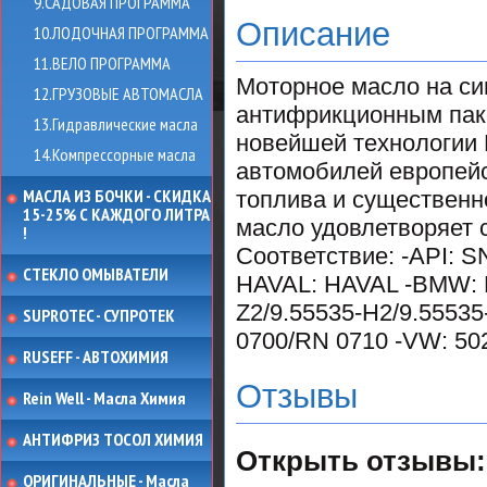
9.САДОВАЯ ПРОГРАММА
Описание
10.ЛОДОЧНАЯ ПРОГРАММА
11.ВЕЛО ПРОГРАММА
Моторное масло на си
12.ГРУЗОВЫЕ АВТОМАСЛА
антифрикционным паке
13.Гидравлические масла
новейшей технологии M
14.Компрессорные масла
автомобилей европейс
МАСЛА ИЗ БОЧКИ - СКИДКА
топлива и существенн
15-25% С КАЖДОГО ЛИТРА
масло удовлетворяет
!
Соответствие: -API: SN
СТЕКЛО ОМЫВАТЕЛИ
HAVAL: HAVAL -BMW: Lon
Z2/9.55535-H2/9.55535-
SUPROTEC - СУПРОТЕК
0700/RN 0710 -VW: 502
RUSEFF - АВТОХИМИЯ
Отзывы
Rein Well - Масла Химия
АНТИФРИЗ ТОСОЛ ХИМИЯ
Открыть
отзывы:
ОРИГИНАЛЬНЫЕ - Масла