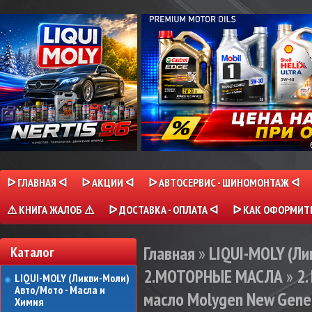
ᐅ ГЛАВНАЯ ᐊ
ᐅ АКЦИИ ᐊ
ᐅ АВТОСЕРВИС - ШИНОМОНТАЖ ᐊ
⚠ КНИГА ЖАЛОБ ⚠
ᐅ ДОСТАВКА - ОПЛАТА ᐊ
ᐅ КАК ОФОРМИТЬ
Главная
»
LIQUI-MOLY (Л
Каталог
2.МОТОРНЫЕ МАСЛА
»
2
LIQUI-MOLY (Ликви-Моли)
Авто/Мото - Масла и
масло Molygen New Gener
Химия