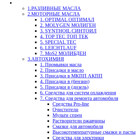
LIQUI-MOLY (Ликви-Моли) Авто/Мото - Масла и Х
1.РАЗЛИВНЫЕ МАСЛА
2.МОТОРНЫЕ МАСЛА
1. OPTIMAL ОПТИМАЛ
2. MOLYGEN МОЛИГЕН
3. SYNTHOIL СИНТОИЛ
4. TOP TEC ТОП ТЕК
5. SPECIAL TEC
6. LEICHTLAUF
7. MoS2 МОЛИБДЕН
3.АВТОХИМИЯ
1. Промывки масла
2. Присадки в масло
3. Присадки в МКПП АКПП
4. Присадки в (бензин)
5. Присадки в (дизель)
6. Средства для систем охлаждения
7. Средства для ремонта автомобиля
Средства Pro-line
Очистители
Мульти спреи
Растворители ржавчины
Смазки для автомобиля
Высокотемпературные смазки и пасты
Средства для электрики