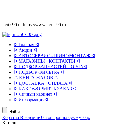
nertis96.ru
https://www.nertis96.ru
ᐅ Главная ᐊ
ᐅ Акции ᐊ
ᐅ АВТОСЕРВИС - ШИНОМОНТАЖ ᐊ
ᐅ МАГАЗИНЫ - КОНТАКТЫ ᐊ
ᐅ ПОДБОР ЗАПЧАСТЕЙ ПО VINᐊ
ᐅ ПОДБОР ФИЛЬТРА ᐊ
⚠ КНИГА ЖАЛОБ ⚠
ᐅ ДОСТАВКА - ОПЛАТА ᐊ
ᐅ КАК ОФОРМИТЬ ЗАКАЗ ᐊ
ᐅ Личный кабинет ᐊ
ᐅ Информацияᐊ
Корзина
В корзине
0
товаров
на сумму
0 р.
Каталог