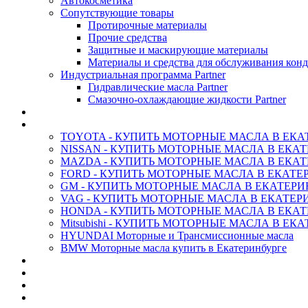
Автокосметика
Сопутствующие товары
Протирочные материалы
Прочие средства
Защитные и маскирующие материалы
Материалы и средства для обслуживания кон
Индустриальная программа Partner
Гидравлические масла Partner
Смазочно-охлаждающие жидкости Partner
АНТИФРИЗ ТОСОЛ ХИМИЯ
ОРИГИНАЛЬНЫЕ - Масла
TOYOTA - КУПИТЬ МОТОРНЫЕ МАСЛА В ЕКА
NISSAN - КУПИТЬ МОТОРНЫЕ МАСЛА В ЕКА
MAZDA - КУПИТЬ МОТОРНЫЕ МАСЛА В ЕКАТ
FORD - КУПИТЬ МОТОРНЫЕ МАСЛА В ЕКАТЕ
GM - КУПИТЬ МОТОРНЫЕ МАСЛА В ЕКАТЕРИ
VAG - КУПИТЬ МОТОРНЫЕ МАСЛА В ЕКАТЕР
HONDA - КУПИТЬ МОТОРНЫЕ МАСЛА В ЕКАТ
Mitsubishi - КУПИТЬ МОТОРНЫЕ МАСЛА В ЕК
HYUNDAI Моторные и Трансмиссионные масла
BMW Моторные масла купить в Екатеринбурге
CASTROL - Масла Химия
MOBIL 1 - Масла Химия
SHELL Helix - Автомасла
IDEMITSU - Автомасла