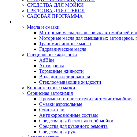
СРЕДСТВА ДЛЯ МОЙКИ
СРЕДСТВА ДЛЯ СТЕКОЛ
САДОВАЯ ПРОГРАММА
Rein Well - Масла Химия
Масла и смазки
Моторные масла для леговых автомобилей и л
Моторные масла для смешанных автопарков, г
Трансмиссионные масла
Гидравлические масла
Специальные жидкости
AdBlue
Антифризы
Тормозные жидкости
Вода дистиллированная
Стеклоомывающие жидкости
Консистентные смазки
Сервисная автохимия
Промывки и очистители систем автомобиля
Смазки аэрозольные
Очистители
Антикоррозионные составы
Средства для бесконтактной мойки
Средства для кузовного ремонта
Средства для рук