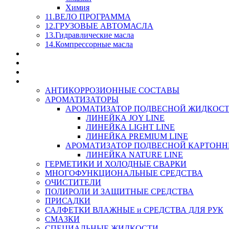
Химия
11.ВЕЛО ПРОГРАММА
12.ГРУЗОВЫЕ АВТОМАСЛА
13.Гидравлические масла
14.Компрессорные масла
МАСЛА ИЗ БОЧКИ - СКИДКА 15-25% С КАЖДОГО 
СТЕКЛО ОМЫВАТЕЛИ
SUPROTEC - СУПРОТЕК
RUSEFF - АВТОХИМИЯ
АНТИКОРРОЗИОННЫЕ СОСТАВЫ
АРОМАТИЗАТОРЫ
АРОМАТИЗАТОР ПОДВЕСНОЙ ЖИДКОС
ЛИНЕЙКА JOY LINE
ЛИНЕЙКА LIGHT LINE
ЛИНЕЙКА PREMIUM LINE
АРОМАТИЗАТОР ПОДВЕСНОЙ КАРТОН
ЛИНЕЙКА NATURE LINE
ГЕРМЕТИКИ И ХОЛОДНЫЕ СВАРКИ
МНОГОФУНКЦИОНАЛЬНЫЕ СРЕДСТВА
ОЧИСТИТЕЛИ
ПОЛИРОЛИ И ЗАЩИТНЫЕ СРЕДСТВА
ПРИСАДКИ
САЛФЕТКИ ВЛАЖНЫЕ и СРЕДСТВА ДЛЯ РУК
СМАЗКИ
СПЕЦИАЛЬНЫЕ ЖИДКОСТИ