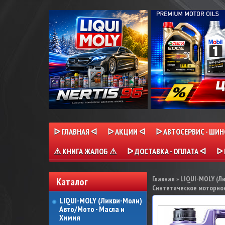
ᐅ ГЛАВНАЯ ᐊ
ᐅ АКЦИИ ᐊ
ᐅ АВТОСЕРВИС - ШИ
⚠ КНИГА ЖАЛОБ ⚠
ᐅ ДОСТАВКА - ОПЛАТА ᐊ
ᐅ 
Главная
»
LIQUI-MOLY (Л
Каталог
Синтетическое моторное 
LIQUI-MOLY (Ликви-Моли)
Авто/Мото - Масла и
Химия