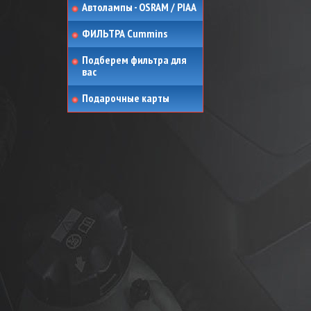
Автолампы - OSRAM / PIAA
ФИЛЬТРА Cummins
Подберем фильтра для
вас
Подарочные карты