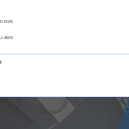
MJ 2018)
-LL-B025
0