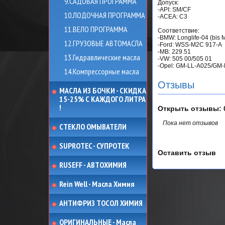
9.САДОВАЯ ПРОГРАММА
Допуск:
-API: SM/CF
10.ЛОДОЧНАЯ ПРОГРАММА
-ACEA: C3
11.ВЕЛО ПРОГРАММА
Соответствие:
-BMW: Longlife-04 (bis 
12.ГРУЗОВЫЕ АВТОМАСЛА
-Ford: WSS-M2C 917-A
-MB: 229.51
13.Гидравлические масла
-VW: 505 00/505 01
-Opel: GM-LL-A025/GM
14.Компрессорные масла
Отзывы
МАСЛА ИЗ БОЧКИ - СКИДКА
15-25% С КАЖДОГО ЛИТРА
!
Открыть
отзывы: 
Пока нет отзывов
СТЕКЛО ОМЫВАТЕЛИ
SUPROTEC - СУПРОТЕК
Оставить отзыв
RUSEFF - АВТОХИМИЯ
Rein Well - Масла Химия
АНТИФРИЗ ТОСОЛ ХИМИЯ
ОРИГИНАЛЬНЫЕ - Масла