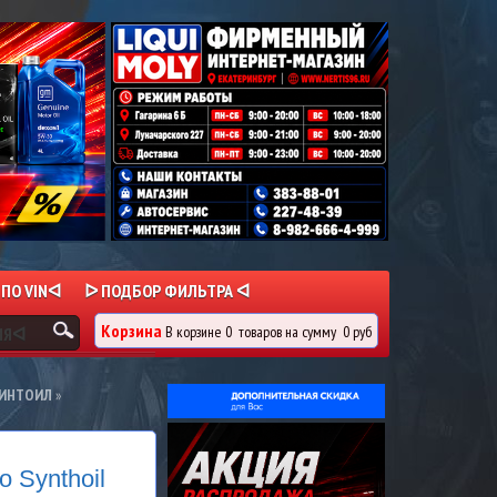
 ПО VINᐊ
ᐅ ПОДБОР ФИЛЬТРА ᐊ
Корзина
В корзине
0
товаров
на сумму
0 руб
ИЯᐊ
СИНТОИЛ
»
 Synthoil