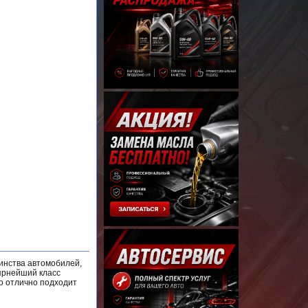
инства автомобилей,
ярнейший класс
о отлично подходит