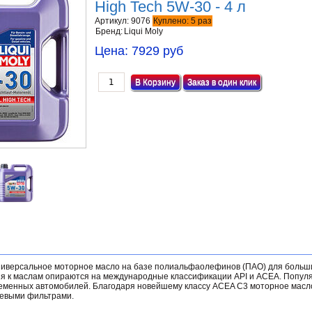
High Tech 5W-30 - 4 л
Артикул:
9076
Куплено:
5
раз
Бренд:
Liqui Moly
Цена:
7929 руб
Заказ в один клик
ниверсальное моторное масло на базе полиальфаолефинов (ПАО) для больш
ия к маслам опираются на международные классификации API и ACEA. Попул
ременных автомобилей. Благодаря новейшему классу ACEA C3 моторное масл
жевыми фильтрами.