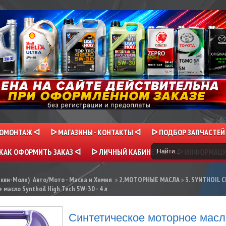
НОМОНТАЖ ᐊ
ᐅ МАГАЗИНЫ - КОНТАКТЫ ᐊ
ᐅ ПОДБОР ЗАПЧАСТЕЙ
КАК ОФОРМИТЬ ЗАКАЗ ᐊ
ᐅ ЛИЧНЫЙ КАБИНЕТ ᐊ
ᐅ ИНФОРМАЦ
икви-Моли) Авто/Мото - Масла и Химия
»
2.МОТОРНЫЕ МАСЛА
»
3. SYNTHOIL 
масло Synthoil High Tech 5W-30 - 4 л
Синтетическое моторное масло