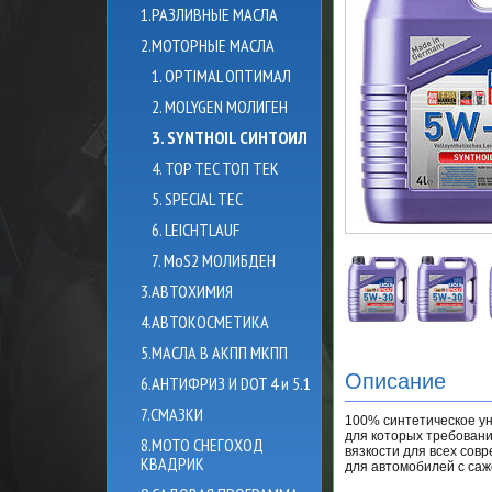
1.РАЗЛИВНЫЕ МАСЛА
2.МОТОРНЫЕ МАСЛА
1. OPTIMAL ОПТИМАЛ
2. MOLYGEN МОЛИГЕН
3. SYNTHOIL СИНТОИЛ
4. TOP TEC ТОП ТЕК
5. SPECIAL TEC
6. LEICHTLAUF
7. MoS2 МОЛИБДЕН
3.АВТОХИМИЯ
4.АВТОКОСМЕТИКА
5.МАСЛА В АКПП МКПП
Описание
6.АНТИФРИЗ И DOT 4 и 5.1
7.СМАЗКИ
100% синтетическое у
для которых требован
8.МОТО СНЕГОХОД
вязкости для всех сов
КВАДРИК
для автомобилей с са