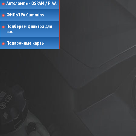
Автолампы - OSRAM / PIAA
ФИЛЬТРА Cummins
Подберем фильтра для
вас
Подарочные карты