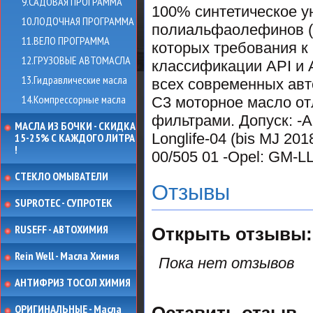
9.САДОВАЯ ПРОГРАММА
100% синтетическое у
10.ЛОДОЧНАЯ ПРОГРАММА
полиальфаолефинов (
11.ВЕЛО ПРОГРАММА
которых требования 
12.ГРУЗОВЫЕ АВТОМАСЛА
классификации API и 
13.Гидравлические масла
всех современных ав
14.Компрессорные масла
C3 моторное масло от
фильтрами. Допуск: -
МАСЛА ИЗ БОЧКИ - СКИДКА
Longlife-04 (bis MJ 20
15-25% С КАЖДОГО ЛИТРА
!
00/505 01 -Opel: GM-
СТЕКЛО ОМЫВАТЕЛИ
Отзывы
SUPROTEC - СУПРОТЕК
RUSEFF - АВТОХИМИЯ
Открыть
отзывы:
Rein Well - Масла Химия
Пока нет отзывов
АНТИФРИЗ ТОСОЛ ХИМИЯ
ОРИГИНАЛЬНЫЕ - Масла