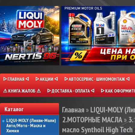
ᐅ ГЛАВНАЯ ᐊ
ᐅ АКЦИИ ᐊ
ᐅ АВТОСЕРВИС - ШИНОМОНТАЖ ᐊ
⚠ КНИГА ЖАЛОБ ⚠
ᐅ ДОСТАВКА - ОПЛАТА ᐊ
ᐅ КАК ОФОРМИТЬ
Главная
»
LIQUI-MOLY (Л
Каталог
2.МОТОРНЫЕ МАСЛА
»
3
LIQUI-MOLY (Ликви-Моли)
Авто/Мото - Масла и
масло Synthoil High Tech 
Химия