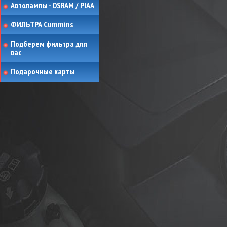
Автолампы - OSRAM / PIAA
ФИЛЬТРА Cummins
Подберем фильтра для
вас
Подарочные карты