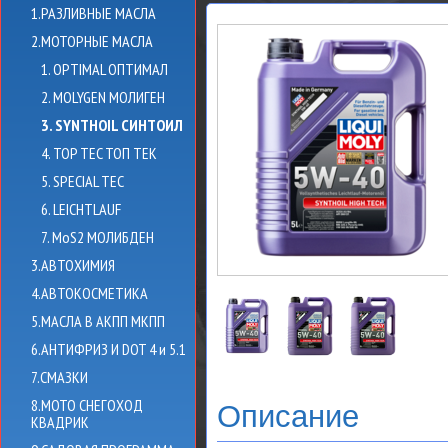
1.РАЗЛИВНЫЕ МАСЛА
2.МОТОРНЫЕ МАСЛА
1. OPTIMAL ОПТИМАЛ
2. MOLYGEN МОЛИГЕН
3. SYNTHOIL СИНТОИЛ
4. TOP TEC ТОП ТЕК
5. SPECIAL TEC
6. LEICHTLAUF
7. MoS2 МОЛИБДЕН
3.АВТОХИМИЯ
4.АВТОКОСМЕТИКА
5.МАСЛА В АКПП МКПП
6.АНТИФРИЗ И DOT 4 и 5.1
7.СМАЗКИ
8.МОТО СНЕГОХОД
Описание
КВАДРИК