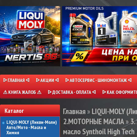
ᐅ ГЛАВНАЯ ᐊ
ᐅ АКЦИИ ᐊ
ᐅ АВТОСЕРВИС - ШИНОМОНТАЖ ᐊ
⚠ КНИГА ЖАЛОБ ⚠
ᐅ ДОСТАВКА - ОПЛАТА ᐊ
ᐅ КАК ОФОРМИТЬ
Главная
»
LIQUI-MOLY (Л
Каталог
2.МОТОРНЫЕ МАСЛА
»
3
LIQUI-MOLY (Ликви-Моли)
Авто/Мото - Масла и
масло Synthoil High Tech 
Химия