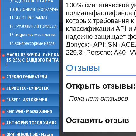
9.САДОВАЯ ПРОГРАММА
100% синтетическое у
10.ЛОДОЧНАЯ ПРОГРАММА
полиальфаолефинов (
11.ВЕЛО ПРОГРАММА
которых требования 
12.ГРУЗОВЫЕ АВТОМАСЛА
классификации API и 
13.Гидравлические масла
надежно защищает фо
14.Компрессорные масла
Допуск: -API: SN -ACE
229.3 -Porsche: A40 -V
МАСЛА ИЗ БОЧКИ - СКИДКА
15-25% С КАЖДОГО ЛИТРА
!
Отзывы
СТЕКЛО ОМЫВАТЕЛИ
Открыть
отзывы:
SUPROTEC - СУПРОТЕК
Пока нет отзывов
RUSEFF - АВТОХИМИЯ
Rein Well - Масла Химия
Оставить отзыв
АНТИФРИЗ ТОСОЛ ХИМИЯ
ОРИГИНАЛЬНЫЕ - Масла