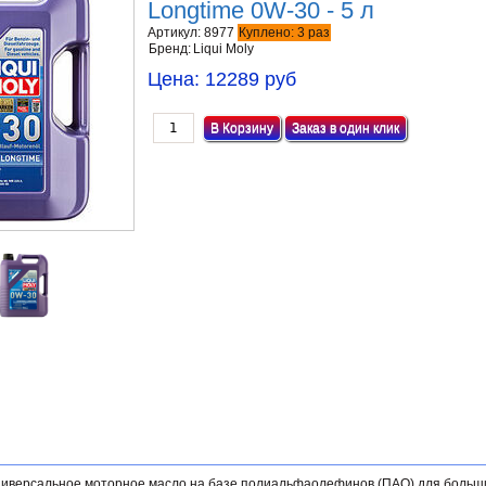
Longtime 0W-30 - 5 л
Артикул:
8977
Куплено:
3
раз
Бренд:
Liqui Moly
Цена:
12289 руб
Заказ в один клик
ниверсальное моторное масло на базе полиальфаолефинов (ПАО) для больш