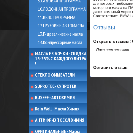
9.САДОВАЯ ПРОГРАММА
для которых требовани
моторного масла на ПА
10.ЛОДОЧНАЯ ПРОГРАММА
даже в сильный мороз и
Соответствие: -BMW: Lo
11.ВЕЛО ПРОГРАММА
12.ГРУЗОВЫЕ АВТОМАСЛА
Отзывы
13.Гидравлические масла
Открыть
отзывы: 
14.Компрессорные масла
Пока нет отзывов
МАСЛА ИЗ БОЧКИ - СКИДКА
15-25% С КАЖДОГО ЛИТРА
!
Оставить отзыв
СТЕКЛО ОМЫВАТЕЛИ
SUPROTEC - СУПРОТЕК
RUSEFF - АВТОХИМИЯ
Rein Well - Масла Химия
АНТИФРИЗ ТОСОЛ ХИМИЯ
ОРИГИНАЛЬНЫЕ - Масла