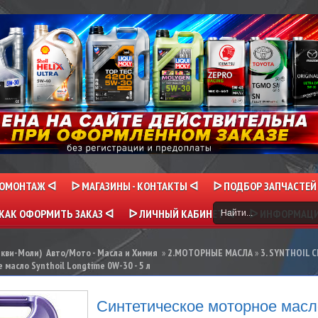
НОМОНТАЖ ᐊ
ᐅ МАГАЗИНЫ - КОНТАКТЫ ᐊ
ᐅ ПОДБОР ЗАПЧАСТЕЙ
КАК ОФОРМИТЬ ЗАКАЗ ᐊ
ᐅ ЛИЧНЫЙ КАБИНЕТ ᐊ
ᐅ ИНФОРМАЦ
икви-Моли) Авто/Мото - Масла и Химия
»
2.МОТОРНЫЕ МАСЛА
»
3. SYNTHOIL 
масло Synthoil Longtime 0W-30 - 5 л
Синтетическое моторное масло