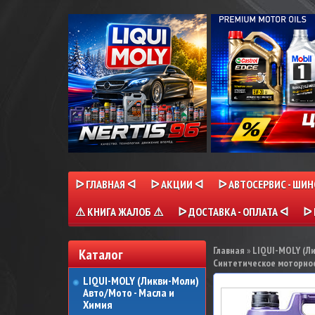
ᐅ ГЛАВНАЯ ᐊ
ᐅ АКЦИИ ᐊ
ᐅ АВТОСЕРВИС - ШИ
⚠ КНИГА ЖАЛОБ ⚠
ᐅ ДОСТАВКА - ОПЛАТА ᐊ
ᐅ 
Главная
»
LIQUI-MOLY (Л
Каталог
Синтетическое моторное 
LIQUI-MOLY (Ликви-Моли)
Авто/Мото - Масла и
Химия