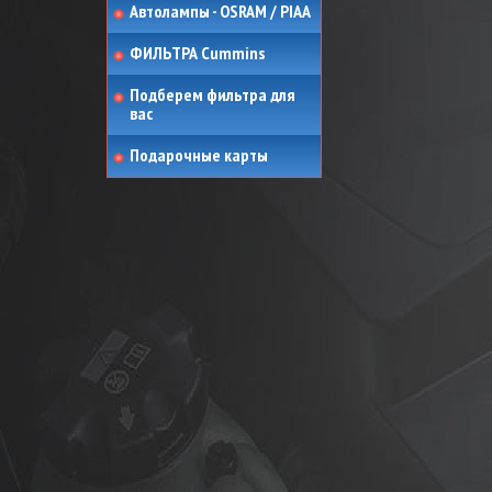
Автолампы - OSRAM / PIAA
ФИЛЬТРА Cummins
Подберем фильтра для
вас
Подарочные карты