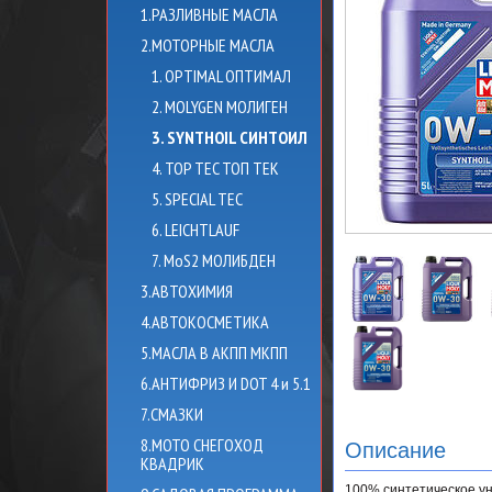
1.РАЗЛИВНЫЕ МАСЛА
2.МОТОРНЫЕ МАСЛА
1. OPTIMAL ОПТИМАЛ
2. MOLYGEN МОЛИГЕН
3. SYNTHOIL СИНТОИЛ
4. TOP TEC ТОП ТЕК
5. SPECIAL TEC
6. LEICHTLAUF
7. MoS2 МОЛИБДЕН
3.АВТОХИМИЯ
4.АВТОКОСМЕТИКА
5.МАСЛА В АКПП МКПП
6.АНТИФРИЗ И DOT 4 и 5.1
7.СМАЗКИ
8.МОТО СНЕГОХОД
Описание
КВАДРИК
100% синтетическое у