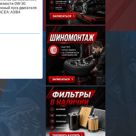
вязкости 0W-30
енный пуск двигателя
-ACEA: A3/B4