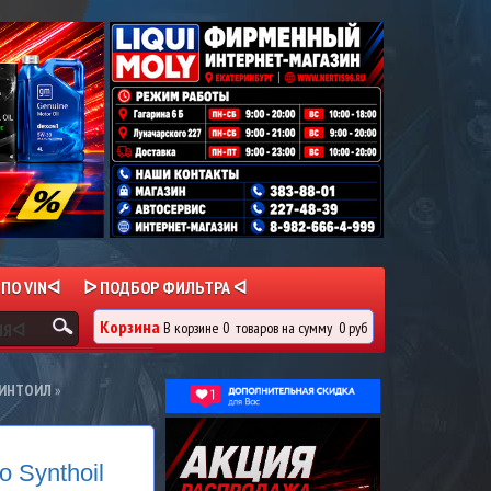
 ПО VINᐊ
ᐅ ПОДБОР ФИЛЬТРА ᐊ
Корзина
В корзине
0
товаров
на сумму
0 руб
ИЯᐊ
СИНТОИЛ
»
 Synthoil