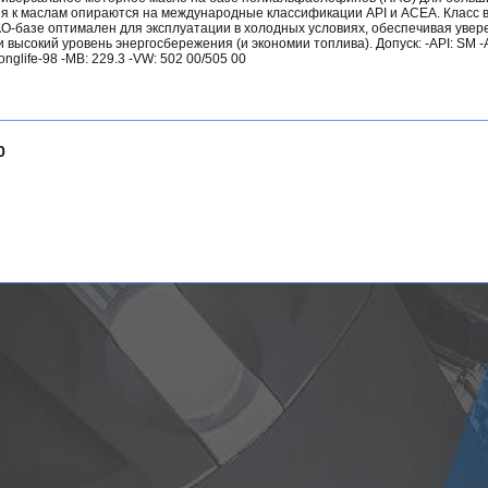
я к маслам опираются на международные классификации API и ACEA. Класс 
О-базе оптимален для эксплуатации в холодных условиях, обеспечивая увер
 высокий уровень энергосбережения (и экономии топлива). Допуск: -API: SM 
nglife-98 -MB: 229.3 -VW: 502 00/505 00
0