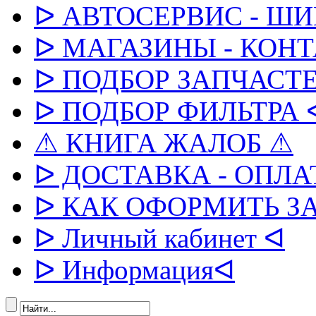
ᐅ АВТОСЕРВИС - Ш
ᐅ МАГАЗИНЫ - КОН
ᐅ ПОДБОР ЗАПЧАСТЕ
ᐅ ПОДБОР ФИЛЬТРА 
⚠ КНИГА ЖАЛОБ ⚠
ᐅ ДОСТАВКА - ОПЛА
ᐅ КАК ОФОРМИТЬ З
ᐅ Личный кабинет ᐊ
ᐅ Информацияᐊ