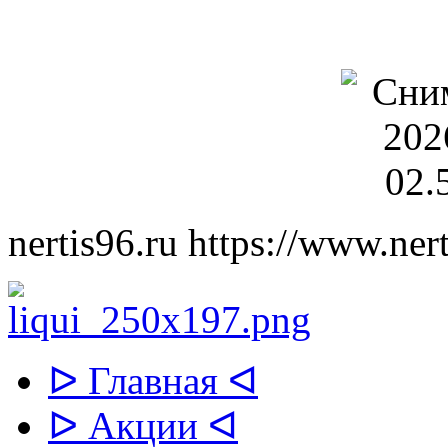
nertis96.ru
https://www.nert
ᐅ Главная ᐊ
ᐅ Акции ᐊ