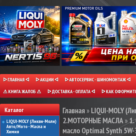
ᐅ ГЛАВНАЯ ᐊ
ᐅ АКЦИИ ᐊ
ᐅ АВТОСЕРВИС - ШИНОМОНТАЖ ᐊ
⚠ КНИГА ЖАЛОБ ⚠
ᐅ ДОСТАВКА - ОПЛАТА ᐊ
ᐅ КАК ОФОРМИТЬ
Главная
»
LIQUI-MOLY (Л
Каталог
2.МОТОРНЫЕ МАСЛА
»
1
LIQUI-MOLY (Ликви-Моли)
Авто/Мото - Масла и
масло Optimal Synth 5W-3
Химия