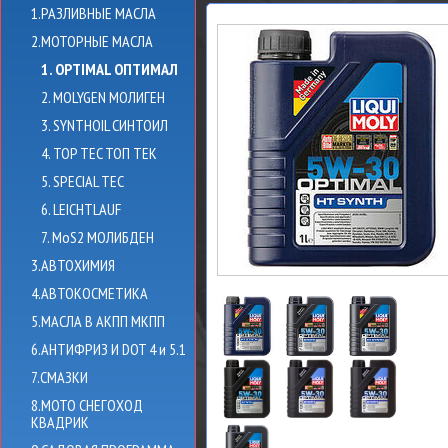
1.РАЗЛИВНЫЕ МАСЛА
2.МОТОРНЫЕ МАСЛА
1. OPTIMAL ОПТИМАЛ
2. MOLYGEN МОЛИГЕН
3. SYNTHOIL СИНТОИЛ
4. TOP TEC ТОП ТЕК
5. SPECIAL TEC
6. LEICHTLAUF
7. MoS2 МОЛИБДЕН
3.АВТОХИМИЯ
4.АВТОКОСМЕТИКА
5.МАСЛА В АКПП МКПП
6.АНТИФРИЗ И DOT 4 и 5.1
7.СМАЗКИ
8.МОТО СНЕГОХОД
КВАДРИК