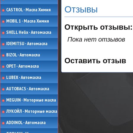
Отзывы
CASTROL - Масла Химия
MOBIL 1 - Масла Химия
Открыть
отзывы:
SHELL Helix - Автомасла
Пока нет отзывов
IDEMITSU - Автомасла
BIZOL - Автомасла
Оставить отзыв
OPET - Автомасла
LUBEX - Автомасла
AUTOBACS - Автомасла
MEGUIN - Моторные масла
ЛУКОЙЛ - Моторные масла
ADDINOL - Автомасла