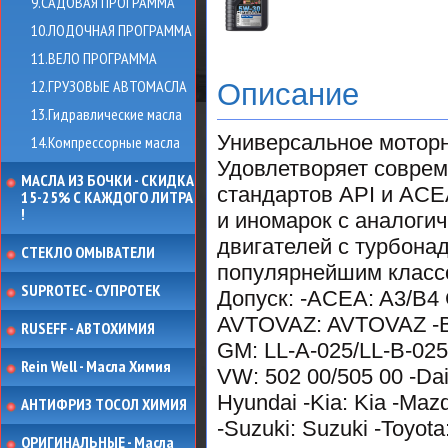
9.САДОВАЯ ПРОГРАММА
10.ЛОДОЧНАЯ ПРОГРАММА
11.ВЕЛО ПРОГРАММА
12.ГРУЗОВЫЕ АВТОМАСЛА
Описание
13.Гидравлические масла
Универсальное моторн
14.Компрессорные масла
Удовлетворяет совре
МАСЛА ИЗ БОЧКИ - СКИДКА
стандартов API и AC
15-25% С КАЖДОГО ЛИТРА
!
и иномарок с аналоги
двигателей с турбона
СТЕКЛО ОМЫВАТЕЛИ
популярнейшим класс
SUPROTEC - СУПРОТЕК
Допуск: -ACEA: A3/B4 С
AVTOVAZ: AVTOVAZ -BMW:
RUSEFF - АВТОХИМИЯ
GM: LL-A-025/LL-B-025
Rein Well - Масла Химия
VW: 502 00/505 00 -Dai
Hyundai -Kia: Kia -Mazd
АНТИФРИЗ ТОСОЛ ХИМИЯ
-Suzuki: Suzuki -Toyota
ОРИГИНАЛЬНЫЕ - Масла