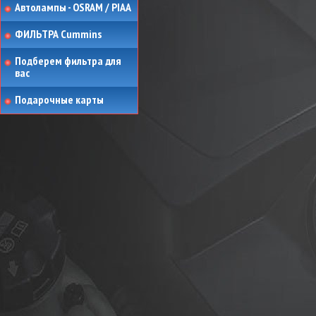
Автолампы - OSRAM / PIAA
ФИЛЬТРА Cummins
Подберем фильтра для
вас
Подарочные карты