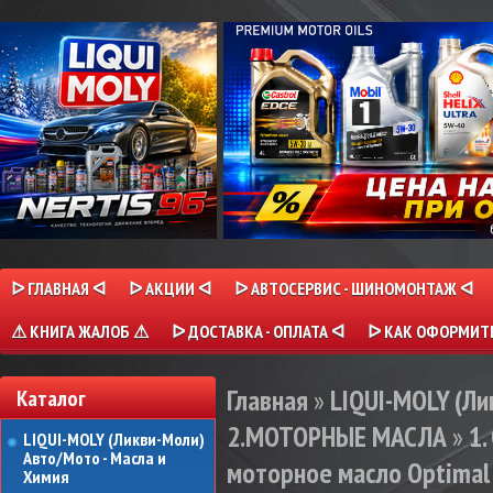
ᐅ ГЛАВНАЯ ᐊ
ᐅ АКЦИИ ᐊ
ᐅ АВТОСЕРВИС - ШИНОМОНТАЖ ᐊ
⚠ КНИГА ЖАЛОБ ⚠
ᐅ ДОСТАВКА - ОПЛАТА ᐊ
ᐅ КАК ОФОРМИТЬ
Главная
»
LIQUI-MOLY (Л
Каталог
2.МОТОРНЫЕ МАСЛА
»
1
LIQUI-MOLY (Ликви-Моли)
Авто/Мото - Масла и
моторное масло Optimal 
Химия