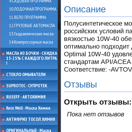
9.САДОВАЯ ПРОГРАММА
Описание
10.ЛОДОЧНАЯ ПРОГРАММА
11.ВЕЛО ПРОГРАММА
Полусинтетическое мо
12.ГРУЗОВЫЕ АВТОМАСЛА
российских условий па
13.Гидравлические масла
вязкостью 10W-40 обе
14.Компрессорные масла
оптимально подходит д
МАСЛА ИЗ БОЧКИ - СКИДКА
Optimal 10W-40 удов
15-25% С КАЖДОГО ЛИТРА
стандартам API/ACEA.
!
Соответствие: -AVTOV
СТЕКЛО ОМЫВАТЕЛИ
Отзывы
SUPROTEC - СУПРОТЕК
RUSEFF - АВТОХИМИЯ
Открыть
отзывы:
Rein Well - Масла Химия
Пока нет отзывов
АНТИФРИЗ ТОСОЛ ХИМИЯ
ОРИГИНАЛЬНЫЕ - Масла