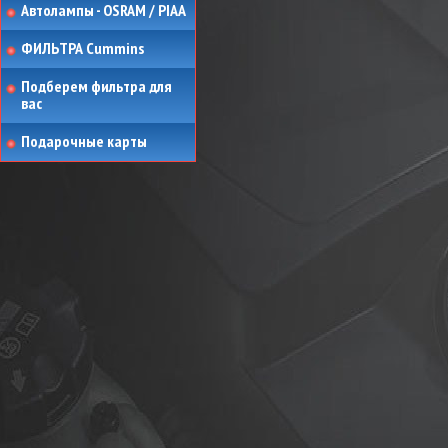
Автолампы - OSRAM / PIAA
ФИЛЬТРА Cummins
Подберем фильтра для
вас
Подарочные карты