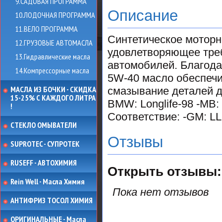
9.САДОВАЯ ПРОГРАММА
Описание
10.ЛОДОЧНАЯ ПРОГРАММА
11.ВЕЛО ПРОГРАММА
Синтетическое моторн
12.ГРУЗОВЫЕ АВТОМАСЛА
удовлетворяющее тре
13.Гидравлические масла
автомобилей. Благода
14.Компрессорные масла
5W-40 масло обеспечи
МАСЛА ИЗ БОЧКИ - СКИДКА
смазывание деталей дв
15-25% С КАЖДОГО ЛИТРА
BMW: Longlife-98 -MB: 
!
Соответствие: -GM: LL
СТЕКЛО ОМЫВАТЕЛИ
Отзывы
SUPROTEC - СУПРОТЕК
RUSEFF - АВТОХИМИЯ
Открыть
отзывы:
Rein Well - Масла Химия
Пока нет отзывов
АНТИФРИЗ ТОСОЛ ХИМИЯ
ОРИГИНАЛЬНЫЕ - Масла