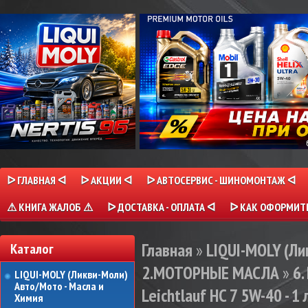
ᐅ ГЛАВНАЯ ᐊ
ᐅ АКЦИИ ᐊ
ᐅ АВТОСЕРВИС - ШИНОМОНТАЖ ᐊ
⚠ КНИГА ЖАЛОБ ⚠
ᐅ ДОСТАВКА - ОПЛАТА ᐊ
ᐅ КАК ОФОРМИТЬ
Главная
»
LIQUI-MOLY (Л
Каталог
2.МОТОРНЫЕ МАСЛА
»
6.
LIQUI-MOLY (Ликви-Моли)
Авто/Мото - Масла и
Leichtlauf HC 7 5W-40 - 1 
Химия