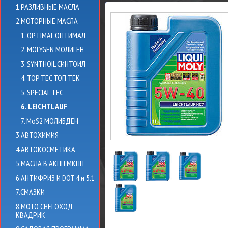
1.РАЗЛИВНЫЕ МАСЛА
2.МОТОРНЫЕ МАСЛА
1. OPTIMAL ОПТИМАЛ
2. MOLYGEN МОЛИГЕН
3. SYNTHOIL СИНТОИЛ
4. TOP TEC ТОП ТЕК
5. SPECIAL TEC
6. LEICHTLAUF
7. MoS2 МОЛИБДЕН
3.АВТОХИМИЯ
4.АВТОКОСМЕТИКА
5.МАСЛА В АКПП МКПП
6.АНТИФРИЗ И DOT 4 и 5.1
7.СМАЗКИ
8.МОТО СНЕГОХОД
КВАДРИК