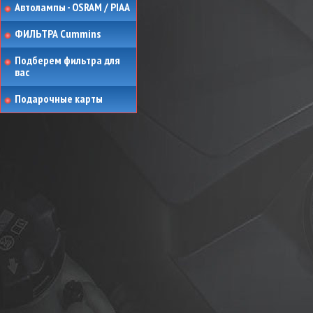
Автолампы - OSRAM / PIAA
ФИЛЬТРА Cummins
Подберем фильтра для
вас
Подарочные карты