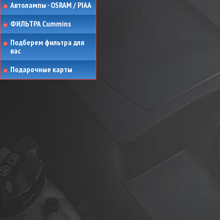
Автолампы - OSRAM / PIAA
ФИЛЬТРА Cummins
Подберем фильтра для
вас
Подарочные карты