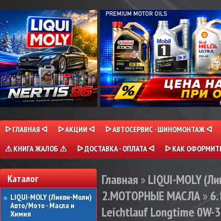
ᐅ ГЛАВНАЯ ᐊ
ᐅ АКЦИИ ᐊ
ᐅ АВТОСЕРВИС - ШИНОМОНТАЖ ᐊ
⚠ КНИГА ЖАЛОБ ⚠
ᐅ ДОСТАВКА - ОПЛАТА ᐊ
ᐅ КАК ОФОРМИТЬ
Главная
»
LIQUI-MOLY (Л
Каталог
2.МОТОРНЫЕ МАСЛА
»
6.
LIQUI-MOLY (Ликви-Моли)
Авто/Мото - Масла и
Leichtlauf Longtime 0W-30
Химия