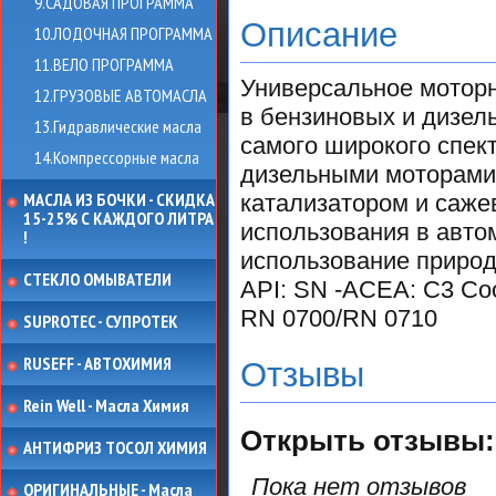
9.САДОВАЯ ПРОГРАММА
Описание
10.ЛОДОЧНАЯ ПРОГРАММА
11.ВЕЛО ПРОГРАММА
Универсальное моторн
12.ГРУЗОВЫЕ АВТОМАСЛА
в бензиновых и дизел
13.Гидравлические масла
самого широкого спект
14.Компрессорные масла
дизельными моторами,
МАСЛА ИЗ БОЧКИ - СКИДКА
катализатором и саже
15-25% С КАЖДОГО ЛИТРА
использования в авто
!
использование природн
СТЕКЛО ОМЫВАТЕЛИ
API: SN -ACEA: C3 Соо
RN 0700/RN 0710
SUPROTEC - СУПРОТЕК
RUSEFF - АВТОХИМИЯ
Отзывы
Rein Well - Масла Химия
Открыть
отзывы:
АНТИФРИЗ ТОСОЛ ХИМИЯ
Пока нет отзывов
ОРИГИНАЛЬНЫЕ - Масла