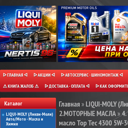
ᐅ ГЛАВНАЯ ᐊ
ᐅ АКЦИИ ᐊ
ᐅ АВТОСЕРВИС - ШИНОМОНТАЖ ᐊ
⚠ КНИГА ЖАЛОБ ⚠
ᐅ ДОСТАВКА - ОПЛАТА ᐊ
ᐅ КАК ОФОРМИТЬ
Главная
»
LIQUI-MOLY (Л
Каталог
2.МОТОРНЫЕ МАСЛА
»
4.
LIQUI-MOLY (Ликви-Моли)
Авто/Мото - Масла и
масло Top Tec 4300 5W-30
Химия