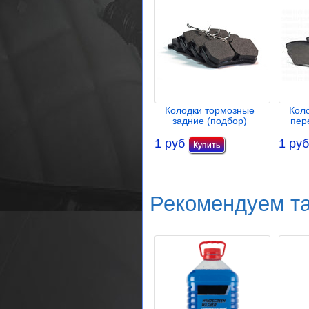
Колодки тормозные
Кол
задние (подбор)
пер
1 руб
1 руб
Рекомендуем т