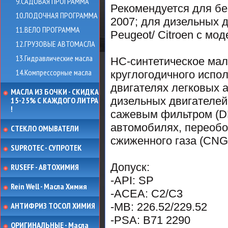
9.САДОВАЯ ПРОГРАММА
Рекомендуется для бе
10.ЛОДОЧНАЯ ПРОГРАММА
2007; для дизельных д
11.ВЕЛО ПРОГРАММА
Peugeot/ Citroen с мод
12.ГРУЗОВЫЕ АВТОМАСЛА
13.Гидравлические масла
HC-синтетическое мал
14.Компрессорные масла
круглогодичного испо
двигателях легковых 
МАСЛА ИЗ БОЧКИ - СКИДКА
дизельных двигателей
15-25% С КАЖДОГО ЛИТРА
!
сажевым фильтром (DP
автомобилях, переобо
СТЕКЛО ОМЫВАТЕЛИ
сжиженного газа (CNG
SUPROTEC - СУПРОТЕК
Допуск:
RUSEFF - АВТОХИМИЯ
-API: SP
Rein Well - Масла Химия
-ACEA: C2/C3
АНТИФРИЗ ТОСОЛ ХИМИЯ
-MB: 226.52/229.52
-PSA: B71 2290
ОРИГИНАЛЬНЫЕ - Масла