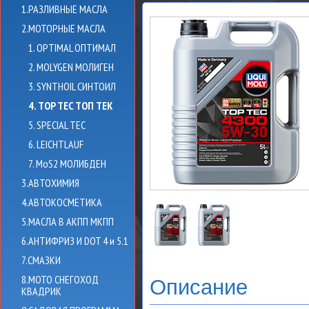
1.РАЗЛИВНЫЕ МАСЛА
2.МОТОРНЫЕ МАСЛА
1. OPTIMAL ОПТИМАЛ
2. MOLYGEN МОЛИГЕН
3. SYNTHOIL СИНТОИЛ
4. TOP TEC ТОП ТЕК
5. SPECIAL TEC
6. LEICHTLAUF
7. MoS2 МОЛИБДЕН
3.АВТОХИМИЯ
4.АВТОКОСМЕТИКА
5.МАСЛА В АКПП МКПП
6.АНТИФРИЗ И DOT 4 и 5.1
7.СМАЗКИ
8.МОТО СНЕГОХОД
Описание
КВАДРИК