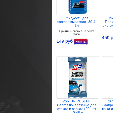
Жидкость для
19
стеклоомывателя -30 4-
Пром
5л
систе
Приятный запах ! Не режет
глаза!
459 
149 руб
26543N RUSEFF
26
Салфетки влажные для
Салфе
стекол и зеркал (20 шт)
кожи и
- 0,48 л