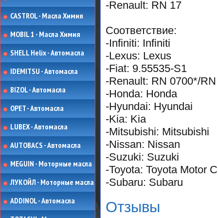
-Renault: RN 17
CASTROL - Масла Химия
Соответствие:
MOBIL 1 - Масла Химия
-Infiniti: Infiniti
SHELL Helix - Автомасла
-Lexus: Lexus
-Fiat: 9.55535-S1
IDEMITSU - Автомасла
-Renault: RN 0700*/RN 
BIZOL - Автомасла
-Honda: Honda
-Hyundai: Hyundai
OPET - Автомасла
-Kia: Kia
LUBEX - Автомасла
-Mitsubishi: Mitsubishi
-Nissan: Nissan
AUTOBACS - Автомасла
-Suzuki: Suzuki
MEGUIN - Моторные масла
-Toyota: Toyota Motor C
-Subaru: Subaru
ЛУКОЙЛ - Моторные масла
ADDINOL - Автомасла
Отзывы