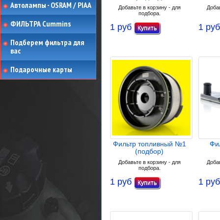
Автолампы - OSRAM / PIAA
Добавьте в корзину - для
Добав
подбора.
ФИЛЬТРА Cummins
1 руб
1 руб
Подберем фильтра для
вас
Подарочные карты
Фильтр топливный №1
Фи
(подбор)
Добавьте в корзину - для
Добав
подбора.
1 руб
1 руб