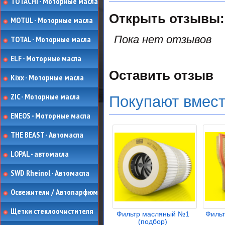
TOTACHI - Моторные масла
Открыть
отзывы:
MOTUL - Моторные масла
Пока нет отзывов
TOTAL - Моторные масла
ELF - Моторные масла
Оставить отзыв
Kixx - Моторные масла
ZIC - Моторные масла
Покупают вмес
ENEOS - Моторные масла
THE BEAST - Автомасла
LOPAL - автомасла
SWD Rheinol - Автомасла
Освежители / Автопарфюм
Щетки стеклоочистителя
Фильтр масляный №1
Филь
(подбор)