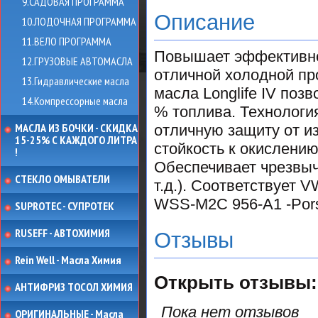
9.САДОВАЯ ПРОГРАММА
Описание
10.ЛОДОЧНАЯ ПРОГРАММА
11.ВЕЛО ПРОГРАММА
Повышает эффективнос
12.ГРУЗОВЫЕ АВТОМАСЛА
отличной холодной про
13.Гидравлические масла
масла Longlife IV поз
14.Компрессорные масла
% топлива. Технологи
МАСЛА ИЗ БОЧКИ - СКИДКА
отличную защиту от и
15-25% С КАЖДОГО ЛИТРА
стойкость к окислени
!
Обеспечивает чрезвы
СТЕКЛО ОМЫВАТЕЛИ
т.д.). Соответствует V
WSS-M2C 956-A1 -Pors
SUPROTEC - СУПРОТЕК
RUSEFF - АВТОХИМИЯ
Отзывы
Rein Well - Масла Химия
Открыть
отзывы:
АНТИФРИЗ ТОСОЛ ХИМИЯ
Пока нет отзывов
ОРИГИНАЛЬНЫЕ - Масла