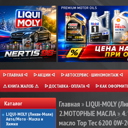
ᐅ ГЛАВНАЯ ᐊ
ᐅ АКЦИИ ᐊ
ᐅ АВТОСЕРВИС - ШИНОМОНТАЖ ᐊ
⚠ КНИГА ЖАЛОБ ⚠
ᐅ ДОСТАВКА - ОПЛАТА ᐊ
ᐅ КАК ОФОРМИТЬ
Главная
»
LIQUI-MOLY (Л
Каталог
2.МОТОРНЫЕ МАСЛА
»
4.
LIQUI-MOLY (Ликви-Моли)
Авто/Мото - Масла и
масло Top Tec 6200 0W-20
Химия