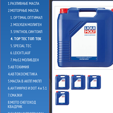
1.РАЗЛИВНЫЕ МАСЛА
2.МОТОРНЫЕ МАСЛА
1. OPTIMAL ОПТИМАЛ
2. MOLYGEN МОЛИГЕН
3. SYNTHOIL СИНТОИЛ
4. TOP TEC ТОП ТЕК
5. SPECIAL TEC
6. LEICHTLAUF
7. MoS2 МОЛИБДЕН
3.АВТОХИМИЯ
4.АВТОКОСМЕТИКА
5.МАСЛА В АКПП МКПП
6.АНТИФРИЗ И DOT 4 и 5.1
7.СМАЗКИ
8.МОТО СНЕГОХОД
КВАДРИК