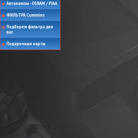
Автолампы - OSRAM / PIAA
ФИЛЬТРА Cummins
Подберем фильтра для
вас
Подарочные карты