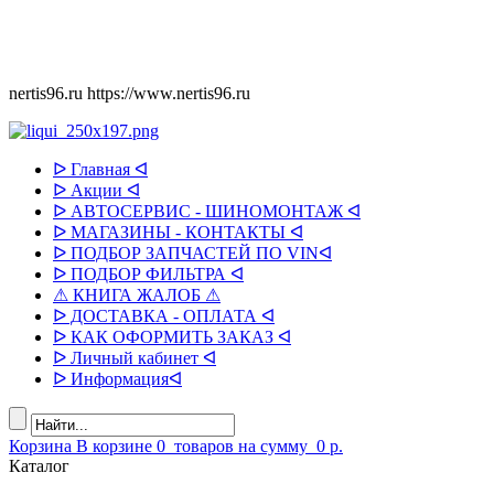
nertis96.ru
https://www.nertis96.ru
ᐅ Главная ᐊ
ᐅ Акции ᐊ
ᐅ АВТОСЕРВИС - ШИНОМОНТАЖ ᐊ
ᐅ МАГАЗИНЫ - КОНТАКТЫ ᐊ
ᐅ ПОДБОР ЗАПЧАСТЕЙ ПО VINᐊ
ᐅ ПОДБОР ФИЛЬТРА ᐊ
⚠ КНИГА ЖАЛОБ ⚠
ᐅ ДОСТАВКА - ОПЛАТА ᐊ
ᐅ КАК ОФОРМИТЬ ЗАКАЗ ᐊ
ᐅ Личный кабинет ᐊ
ᐅ Информацияᐊ
Корзина
В корзине
0
товаров
на сумму
0 р.
Каталог