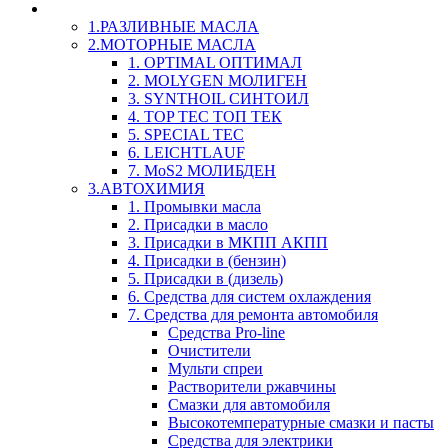
LIQUI-MOLY (Ликви-Моли) Авто/Мото - Масла и Х
1.РАЗЛИВНЫЕ МАСЛА
2.МОТОРНЫЕ МАСЛА
1. OPTIMAL ОПТИМАЛ
2. MOLYGEN МОЛИГЕН
3. SYNTHOIL СИНТОИЛ
4. TOP TEC ТОП ТЕК
5. SPECIAL TEC
6. LEICHTLAUF
7. MoS2 МОЛИБДЕН
3.АВТОХИМИЯ
1. Промывки масла
2. Присадки в масло
3. Присадки в МКПП АКПП
4. Присадки в (бензин)
5. Присадки в (дизель)
6. Средства для систем охлаждения
7. Средства для ремонта автомобиля
Средства Pro-line
Очистители
Мульти спреи
Растворители ржавчины
Смазки для автомобиля
Высокотемпературные смазки и пасты
Средства для электрики