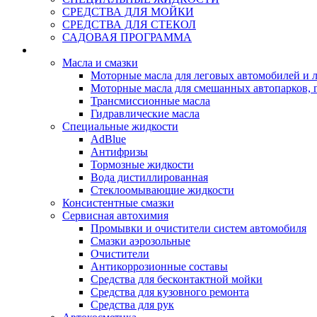
СРЕДСТВА ДЛЯ МОЙКИ
СРЕДСТВА ДЛЯ СТЕКОЛ
САДОВАЯ ПРОГРАММА
Rein Well - Масла Химия
Масла и смазки
Моторные масла для леговых автомобилей и л
Моторные масла для смешанных автопарков, г
Трансмиссионные масла
Гидравлические масла
Специальные жидкости
AdBlue
Антифризы
Тормозные жидкости
Вода дистиллированная
Стеклоомывающие жидкости
Консистентные смазки
Сервисная автохимия
Промывки и очистители систем автомобиля
Смазки аэрозольные
Очистители
Антикоррозионные составы
Средства для бесконтактной мойки
Средства для кузовного ремонта
Средства для рук