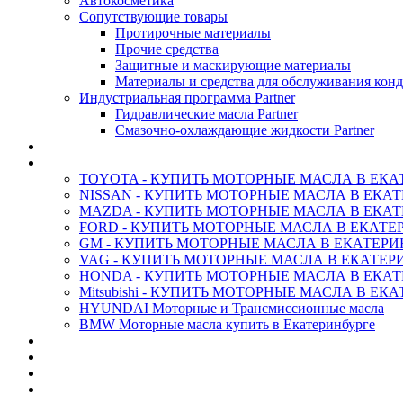
Автокосметика
Сопутствующие товары
Протирочные материалы
Прочие средства
Защитные и маскирующие материалы
Материалы и средства для обслуживания кон
Индустриальная программа Partner
Гидравлические масла Partner
Смазочно-охлаждающие жидкости Partner
АНТИФРИЗ ТОСОЛ ХИМИЯ
ОРИГИНАЛЬНЫЕ - Масла
TOYOTA - КУПИТЬ МОТОРНЫЕ МАСЛА В ЕКА
NISSAN - КУПИТЬ МОТОРНЫЕ МАСЛА В ЕКА
MAZDA - КУПИТЬ МОТОРНЫЕ МАСЛА В ЕКАТ
FORD - КУПИТЬ МОТОРНЫЕ МАСЛА В ЕКАТЕ
GM - КУПИТЬ МОТОРНЫЕ МАСЛА В ЕКАТЕРИ
VAG - КУПИТЬ МОТОРНЫЕ МАСЛА В ЕКАТЕР
HONDA - КУПИТЬ МОТОРНЫЕ МАСЛА В ЕКАТ
Mitsubishi - КУПИТЬ МОТОРНЫЕ МАСЛА В ЕК
HYUNDAI Моторные и Трансмиссионные масла
BMW Моторные масла купить в Екатеринбурге
CASTROL - Масла Химия
MOBIL 1 - Масла Химия
SHELL Helix - Автомасла
IDEMITSU - Автомасла