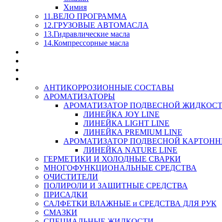
Химия
11.ВЕЛО ПРОГРАММА
12.ГРУЗОВЫЕ АВТОМАСЛА
13.Гидравлические масла
14.Компрессорные масла
МАСЛА ИЗ БОЧКИ - СКИДКА 15-25% С КАЖДОГО 
СТЕКЛО ОМЫВАТЕЛИ
SUPROTEC - СУПРОТЕК
RUSEFF - АВТОХИМИЯ
АНТИКОРРОЗИОННЫЕ СОСТАВЫ
АРОМАТИЗАТОРЫ
АРОМАТИЗАТОР ПОДВЕСНОЙ ЖИДКОС
ЛИНЕЙКА JOY LINE
ЛИНЕЙКА LIGHT LINE
ЛИНЕЙКА PREMIUM LINE
АРОМАТИЗАТОР ПОДВЕСНОЙ КАРТОН
ЛИНЕЙКА NATURE LINE
ГЕРМЕТИКИ И ХОЛОДНЫЕ СВАРКИ
МНОГОФУНКЦИОНАЛЬНЫЕ СРЕДСТВА
ОЧИСТИТЕЛИ
ПОЛИРОЛИ И ЗАЩИТНЫЕ СРЕДСТВА
ПРИСАДКИ
САЛФЕТКИ ВЛАЖНЫЕ и СРЕДСТВА ДЛЯ РУК
СМАЗКИ
СПЕЦИАЛЬНЫЕ ЖИДКОСТИ