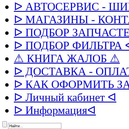
ᐅ АВТОСЕРВИС - Ш
ᐅ МАГАЗИНЫ - КОН
ᐅ ПОДБОР ЗАПЧАСТЕ
ᐅ ПОДБОР ФИЛЬТРА 
⚠ КНИГА ЖАЛОБ ⚠
ᐅ ДОСТАВКА - ОПЛА
ᐅ КАК ОФОРМИТЬ З
ᐅ Личный кабинет ᐊ
ᐅ Информацияᐊ