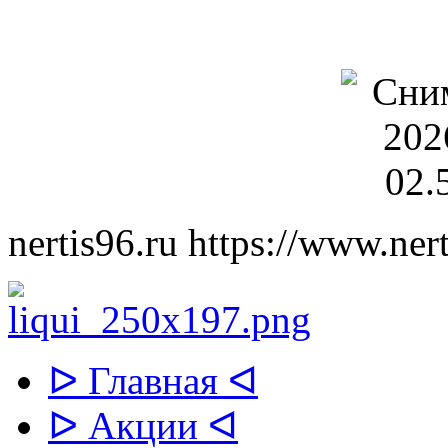
nertis96.ru
https://www.nert
ᐅ Главная ᐊ
ᐅ Акции ᐊ