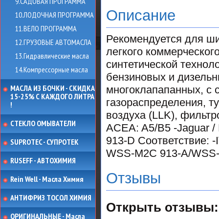
9.САДОВАЯ ПРОГРАММА
Описание
10.ЛОДОЧНАЯ ПРОГРАММА
11.ВЕЛО ПРОГРАММА
Рекомендуется для ши
12.ГРУЗОВЫЕ АВТОМАСЛА
легкого коммерческог
13.Гидравлические масла
синтетической технол
14.Компрессорные масла
бензиновых и дизельн
МАСЛА ИЗ БОЧКИ - СКИДКА
многоклапапанных, с 
15-25% С КАЖДОГО ЛИТРА
газораспределения, т
!
воздуха (LLK), фильтр
СТЕКЛО ОМЫВАТЕЛИ
ACEA: A5/B5 -Jaguar /
913-D Соответствие: -I
SUPROTEC - СУПРОТЕК
WSS-M2C 913-A/WSS-
RUSEFF - АВТОХИМИЯ
Отзывы
Rein Well - Масла Химия
АНТИФРИЗ ТОСОЛ ХИМИЯ
Открыть
отзывы:
ОРИГИНАЛЬНЫЕ - Масла