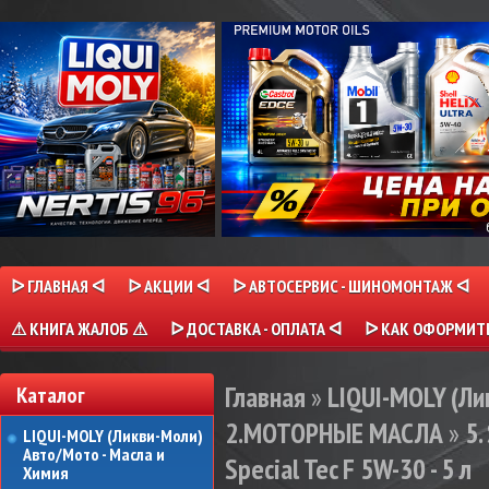
ᐅ ГЛАВНАЯ ᐊ
ᐅ АКЦИИ ᐊ
ᐅ АВТОСЕРВИС - ШИНОМОНТАЖ ᐊ
⚠ КНИГА ЖАЛОБ ⚠
ᐅ ДОСТАВКА - ОПЛАТА ᐊ
ᐅ КАК ОФОРМИТЬ
Главная
»
LIQUI-MOLY (Л
Каталог
2.МОТОРНЫЕ МАСЛА
»
5.
LIQUI-MOLY (Ликви-Моли)
Авто/Мото - Масла и
Special Tec F 5W-30 - 5 л
Химия