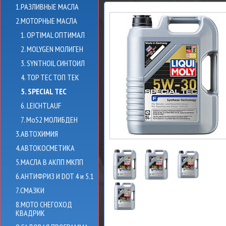
1.РАЗЛИВНЫЕ МАСЛА
2.МОТОРНЫЕ МАСЛА
1. OPTIMAL ОПТИМАЛ
2. MOLYGEN МОЛИГЕН
3. SYNTHOIL СИНТОИЛ
4. TOP TEC ТОП ТЕК
5. SPECIAL TEC
6. LEICHTLAUF
7. MoS2 МОЛИБДЕН
3.АВТОХИМИЯ
4.АВТОКОСМЕТИКА
5.МАСЛА В АКПП МКПП
6.АНТИФРИЗ И DOT 4 и 5.1
7.СМАЗКИ
8.МОТО СНЕГОХОД
КВАДРИК