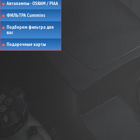
Автолампы - OSRAM / PIAA
ФИЛЬТРА Cummins
Подберем фильтра для
вас
Подарочные карты