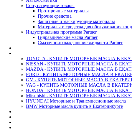
Автокосметика
Сопутствующие товары
Протирочные материалы
Прочие средства
Защитные и маскирующие материалы
Материалы и средства для обслуживания кон
Индустриальная программа Partner
Гидравлические масла Partner
Смазочно-охлаждающие жидкости Partner
АНТИФРИЗ ТОСОЛ ХИМИЯ
ОРИГИНАЛЬНЫЕ - Масла
TOYOTA - КУПИТЬ МОТОРНЫЕ МАСЛА В ЕКА
NISSAN - КУПИТЬ МОТОРНЫЕ МАСЛА В ЕКА
MAZDA - КУПИТЬ МОТОРНЫЕ МАСЛА В ЕКАТ
FORD - КУПИТЬ МОТОРНЫЕ МАСЛА В ЕКАТЕ
GM - КУПИТЬ МОТОРНЫЕ МАСЛА В ЕКАТЕРИ
VAG - КУПИТЬ МОТОРНЫЕ МАСЛА В ЕКАТЕР
HONDA - КУПИТЬ МОТОРНЫЕ МАСЛА В ЕКАТ
Mitsubishi - КУПИТЬ МОТОРНЫЕ МАСЛА В ЕК
HYUNDAI Моторные и Трансмиссионные масла
BMW Моторные масла купить в Екатеринбурге
CASTROL - Масла Химия
MOBIL 1 - Масла Химия
SHELL Helix - Автомасла
IDEMITSU - Автомасла