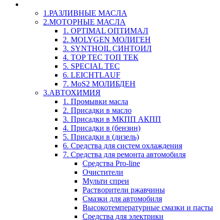
LIQUI-MOLY (Ликви-Моли) Авто/Мото - Масла и Х
1.РАЗЛИВНЫЕ МАСЛА
2.МОТОРНЫЕ МАСЛА
1. OPTIMAL ОПТИМАЛ
2. MOLYGEN МОЛИГЕН
3. SYNTHOIL СИНТОИЛ
4. TOP TEC ТОП ТЕК
5. SPECIAL TEC
6. LEICHTLAUF
7. MoS2 МОЛИБДЕН
3.АВТОХИМИЯ
1. Промывки масла
2. Присадки в масло
3. Присадки в МКПП АКПП
4. Присадки в (бензин)
5. Присадки в (дизель)
6. Средства для систем охлаждения
7. Средства для ремонта автомобиля
Средства Pro-line
Очистители
Мульти спреи
Растворители ржавчины
Смазки для автомобиля
Высокотемпературные смазки и пасты
Средства для электрики