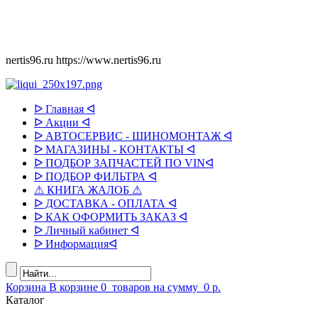
nertis96.ru
https://www.nertis96.ru
ᐅ Главная ᐊ
ᐅ Акции ᐊ
ᐅ АВТОСЕРВИС - ШИНОМОНТАЖ ᐊ
ᐅ МАГАЗИНЫ - КОНТАКТЫ ᐊ
ᐅ ПОДБОР ЗАПЧАСТЕЙ ПО VINᐊ
ᐅ ПОДБОР ФИЛЬТРА ᐊ
⚠ КНИГА ЖАЛОБ ⚠
ᐅ ДОСТАВКА - ОПЛАТА ᐊ
ᐅ КАК ОФОРМИТЬ ЗАКАЗ ᐊ
ᐅ Личный кабинет ᐊ
ᐅ Информацияᐊ
Корзина
В корзине
0
товаров
на сумму
0 р.
Каталог