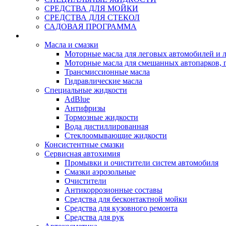
СРЕДСТВА ДЛЯ МОЙКИ
СРЕДСТВА ДЛЯ СТЕКОЛ
САДОВАЯ ПРОГРАММА
Rein Well - Масла Химия
Масла и смазки
Моторные масла для леговых автомобилей и л
Моторные масла для смешанных автопарков, г
Трансмиссионные масла
Гидравлические масла
Специальные жидкости
AdBlue
Антифризы
Тормозные жидкости
Вода дистиллированная
Стеклоомывающие жидкости
Консистентные смазки
Сервисная автохимия
Промывки и очистители систем автомобиля
Смазки аэрозольные
Очистители
Антикоррозионные составы
Средства для бесконтактной мойки
Средства для кузовного ремонта
Средства для рук