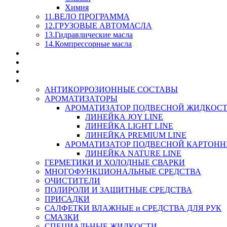
Химия
11.ВЕЛО ПРОГРАММА
12.ГРУЗОВЫЕ АВТОМАСЛА
13.Гидравлические масла
14.Компрессорные масла
МАСЛА ИЗ БОЧКИ - СКИДКА 15-25% С КАЖДОГО 
СТЕКЛО ОМЫВАТЕЛИ
SUPROTEC - СУПРОТЕК
RUSEFF - АВТОХИМИЯ
АНТИКОРРОЗИОННЫЕ СОСТАВЫ
АРОМАТИЗАТОРЫ
АРОМАТИЗАТОР ПОДВЕСНОЙ ЖИДКОС
ЛИНЕЙКА JOY LINE
ЛИНЕЙКА LIGHT LINE
ЛИНЕЙКА PREMIUM LINE
АРОМАТИЗАТОР ПОДВЕСНОЙ КАРТОН
ЛИНЕЙКА NATURE LINE
ГЕРМЕТИКИ И ХОЛОДНЫЕ СВАРКИ
МНОГОФУНКЦИОНАЛЬНЫЕ СРЕДСТВА
ОЧИСТИТЕЛИ
ПОЛИРОЛИ И ЗАЩИТНЫЕ СРЕДСТВА
ПРИСАДКИ
САЛФЕТКИ ВЛАЖНЫЕ и СРЕДСТВА ДЛЯ РУК
СМАЗКИ
СПЕЦИАЛЬНЫЕ ЖИДКОСТИ