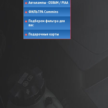
Автолампы - OSRAM / PIAA
ФИЛЬТРА Cummins
Подберем фильтра для
вас
Подарочные карты