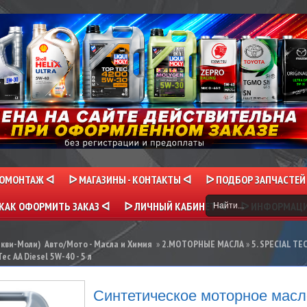
НОМОНТАЖ ᐊ
ᐅ МАГАЗИНЫ - КОНТАКТЫ ᐊ
ᐅ ПОДБОР ЗАПЧАСТЕЙ
КАК ОФОРМИТЬ ЗАКАЗ ᐊ
ᐅ ЛИЧНЫЙ КАБИНЕТ ᐊ
ᐅ ИНФОРМАЦ
икви-Моли) Авто/Мото - Масла и Химия
»
2.МОТОРНЫЕ МАСЛА
»
5. SPECIAL TE
ec AA Diesel 5W-40 - 5 л
Синтетическое моторное масло