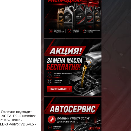
. Отлично подходит
 -ACEA: E9 -Cummins:
er: MS-10902 -
LD-3 -Volvo: VDS-4.5 -