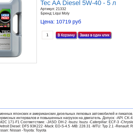
Tec AA Diesel 5W-40 - 5 л
Артикул:
21332
Бренд:
Liqui Moly
Цена:
10719 руб
Заказ в один клик
енных японских и американских дизельных легковых автомобилей и пикапов
рвисных интервалов и повышенных нагрузок на двигатель. Допуск: -API: CK-4
C 171-F1 Соответствие: -JASO: DH-2 -Isuzu: Isuzu -Caterpillar: ECF-3 -Chrysl
roit Diesel: DFS 93K222 -Mack: EO-S-4.5 -MB: 228.31 -MTU: Typ 2.1 -Renault: R
Nissan: Nissan -Toyota: Toyota