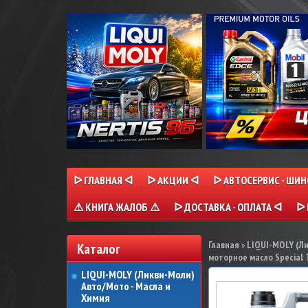
ᐅ ГЛАВНАЯ ᐊ
ᐅ АКЦИИ ᐊ
ᐅ АВТОСЕРВИС - ШИ
⚠ КНИГА ЖАЛОБ ⚠
ᐅ ДОСТАВКА - ОПЛАТА ᐊ
ᐅ 
Главная
»
LIQUI-MOLY (Л
Каталог
моторное масло Special T
LIQUI-MOLY (Ликви-Моли)
Авто/Мото - Масла и
Химия