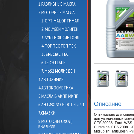
1.РАЗЛИВНЫЕ МАСЛА
2.МОТОРНЫЕ МАСЛА
1. OPTIMAL ОПТИМАЛ
2. MOLYGEN МОЛИГЕН
3. SYNTHOIL СИНТОИЛ
4. TOP TEC ТОП ТЕК
5. SPECIAL TEC
6. LEICHTLAUF
7. MoS2 МОЛИБДЕН
3.АВТОХИМИЯ
4.АВТОКОСМЕТИКА
5.МАСЛА В АКПП МКПП
Описание
6.АНТИФРИЗ И DOT 4 и 5.1
7.СМАЗКИ
Оптимально для соврем
для увеличенных межсе
8.МОТО СНЕГОХОД
CES 20086 -Ford: WSS-M2
КВАДРИК
Cummins: CES 20081 -Det
Mitsubishi: Mitsubishi -