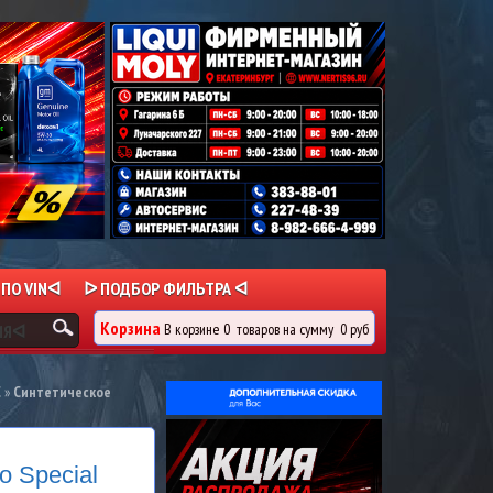
 ПО VINᐊ
ᐅ ПОДБОР ФИЛЬТРА ᐊ
Корзина
В корзине
0
товаров
на сумму
0 руб
ИЯᐊ
C
»
Синтетическое
 Special