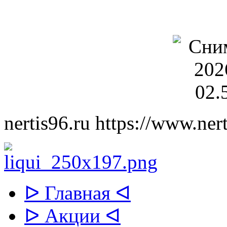
nertis96.ru
https://www.nert
ᐅ Главная ᐊ
ᐅ Акции ᐊ