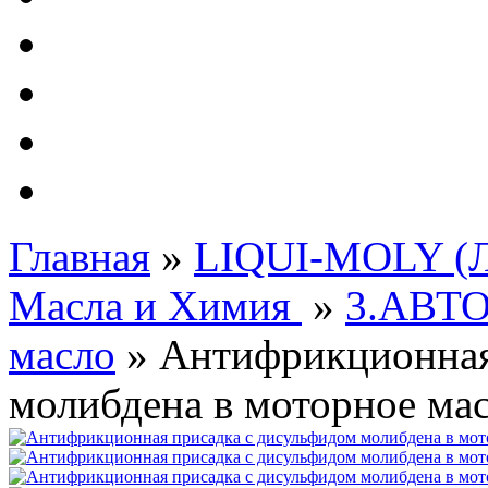
Автолампы - OSRAM 
ФИЛЬТРА Cummins
Подберем фильтра для
Подарочные карты
Главная
»
LIQUI-MOLY (Л
Масла и Химия
»
3.АВТ
масло
»
Антифрикционная
молибдена в моторное масл