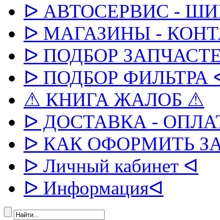
ᐅ АВТОСЕРВИС - Ш
ᐅ МАГАЗИНЫ - КОН
ᐅ ПОДБОР ЗАПЧАСТЕ
ᐅ ПОДБОР ФИЛЬТРА 
⚠ КНИГА ЖАЛОБ ⚠
ᐅ ДОСТАВКА - ОПЛА
ᐅ КАК ОФОРМИТЬ З
ᐅ Личный кабинет ᐊ
ᐅ Информацияᐊ