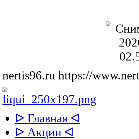
nertis96.ru
https://www.nert
ᐅ Главная ᐊ
ᐅ Акции ᐊ