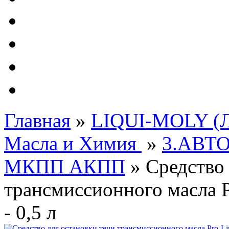
Автолампы - OSRAM 
ФИЛЬТРА Cummins
Подберем фильтра для
Подарочные карты
Главная
»
LIQUI-MOLY (Л
Масла и Химия
»
3.АВТ
МКПП АКПП
»
Средство 
трансмиссионного масла Pr
- 0,5 л