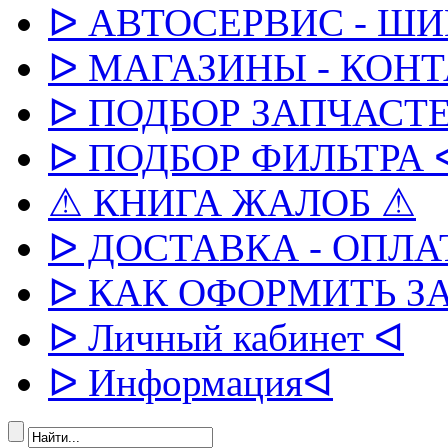
ᐅ АВТОСЕРВИС - Ш
ᐅ МАГАЗИНЫ - КОН
ᐅ ПОДБОР ЗАПЧАСТЕ
ᐅ ПОДБОР ФИЛЬТРА 
⚠ КНИГА ЖАЛОБ ⚠
ᐅ ДОСТАВКА - ОПЛА
ᐅ КАК ОФОРМИТЬ З
ᐅ Личный кабинет ᐊ
ᐅ Информацияᐊ