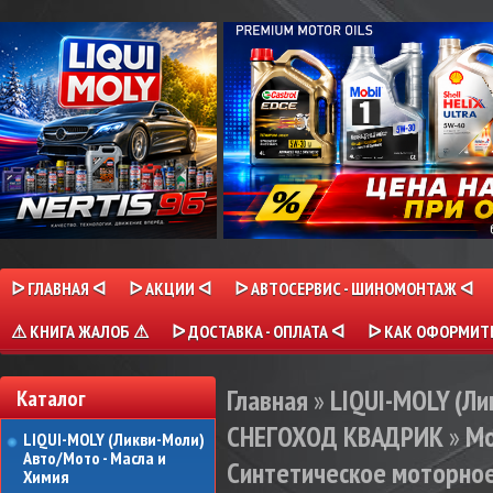
ᐅ ГЛАВНАЯ ᐊ
ᐅ АКЦИИ ᐊ
ᐅ АВТОСЕРВИС - ШИНОМОНТАЖ ᐊ
⚠ КНИГА ЖАЛОБ ⚠
ᐅ ДОСТАВКА - ОПЛАТА ᐊ
ᐅ КАК ОФОРМИТЬ
Главная
»
LIQUI-MOLY (Л
Каталог
СНЕГОХОД КВАДРИК
»
Мо
LIQUI-MOLY (Ликви-Моли)
Авто/Мото - Масла и
Синтетическое моторное
Химия