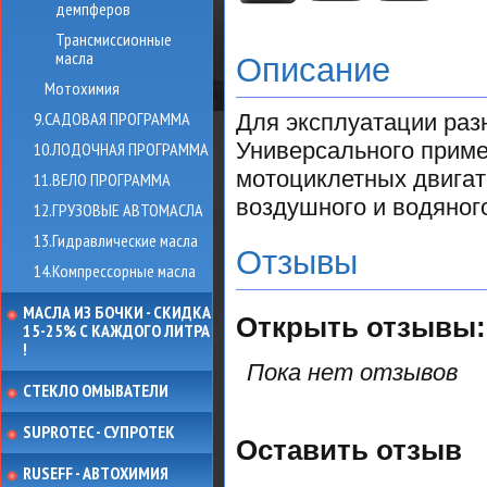
демпферов
Трансмиссионные
масла
Описание
Мотохимия
9.САДОВАЯ ПРОГРАММА
Для эксплуатации раз
Универсального прим
10.ЛОДОЧНАЯ ПРОГРАММА
мотоциклетных двигат
11.ВЕЛО ПРОГРАММА
воздушного и водяног
12.ГРУЗОВЫЕ АВТОМАСЛА
13.Гидравлические масла
Отзывы
14.Компрессорные масла
МАСЛА ИЗ БОЧКИ - СКИДКА
Открыть
отзывы:
15-25% С КАЖДОГО ЛИТРА
!
Пока нет отзывов
СТЕКЛО ОМЫВАТЕЛИ
SUPROTEC - СУПРОТЕК
Оставить отзыв
RUSEFF - АВТОХИМИЯ