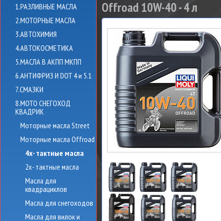
Offroad 10W-40 - 4 л
1.РАЗЛИВНЫЕ МАСЛА
2.МОТОРНЫЕ МАСЛА
3.АВТОХИМИЯ
4.АВТОКОСМЕТИКА
5.МАСЛА В АКПП МКПП
6.АНТИФРИЗ И DOT 4 и 5.1
7.СМАЗКИ
8.МОТО СНЕГОХОД
КВАДРИК
Моторные масла Street
Моторные масла Offroad
4х- тактные масла
2х- тактные масла
Масла для
квадрациклов
Масла для снегоходов
Масла для вилок и