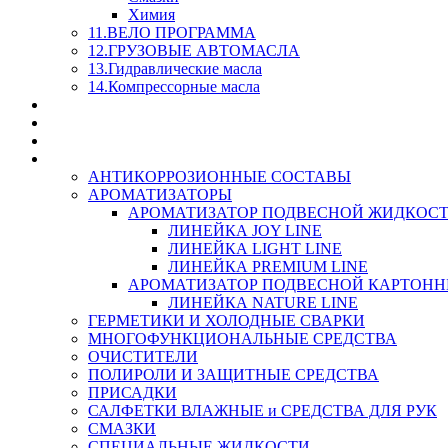
Химия
11.ВЕЛО ПРОГРАММА
12.ГРУЗОВЫЕ АВТОМАСЛА
13.Гидравлические масла
14.Компрессорные масла
МАСЛА ИЗ БОЧКИ - СКИДКА 15-25% С КАЖДОГО 
СТЕКЛО ОМЫВАТЕЛИ
SUPROTEC - СУПРОТЕК
RUSEFF - АВТОХИМИЯ
АНТИКОРРОЗИОННЫЕ СОСТАВЫ
АРОМАТИЗАТОРЫ
АРОМАТИЗАТОР ПОДВЕСНОЙ ЖИДКОС
ЛИНЕЙКА JOY LINE
ЛИНЕЙКА LIGHT LINE
ЛИНЕЙКА PREMIUM LINE
АРОМАТИЗАТОР ПОДВЕСНОЙ КАРТОН
ЛИНЕЙКА NATURE LINE
ГЕРМЕТИКИ И ХОЛОДНЫЕ СВАРКИ
МНОГОФУНКЦИОНАЛЬНЫЕ СРЕДСТВА
ОЧИСТИТЕЛИ
ПОЛИРОЛИ И ЗАЩИТНЫЕ СРЕДСТВА
ПРИСАДКИ
САЛФЕТКИ ВЛАЖНЫЕ и СРЕДСТВА ДЛЯ РУК
СМАЗКИ
СПЕЦИАЛЬНЫЕ ЖИДКОСТИ