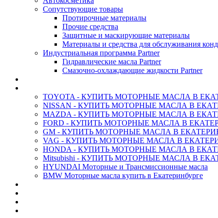
Автокосметика
Сопутствующие товары
Протирочные материалы
Прочие средства
Защитные и маскирующие материалы
Материалы и средства для обслуживания кон
Индустриальная программа Partner
Гидравлические масла Partner
Смазочно-охлаждающие жидкости Partner
АНТИФРИЗ ТОСОЛ ХИМИЯ
ОРИГИНАЛЬНЫЕ - Масла
TOYOTA - КУПИТЬ МОТОРНЫЕ МАСЛА В ЕКА
NISSAN - КУПИТЬ МОТОРНЫЕ МАСЛА В ЕКА
MAZDA - КУПИТЬ МОТОРНЫЕ МАСЛА В ЕКАТ
FORD - КУПИТЬ МОТОРНЫЕ МАСЛА В ЕКАТЕ
GM - КУПИТЬ МОТОРНЫЕ МАСЛА В ЕКАТЕРИ
VAG - КУПИТЬ МОТОРНЫЕ МАСЛА В ЕКАТЕР
HONDA - КУПИТЬ МОТОРНЫЕ МАСЛА В ЕКАТ
Mitsubishi - КУПИТЬ МОТОРНЫЕ МАСЛА В ЕК
HYUNDAI Моторные и Трансмиссионные масла
BMW Моторные масла купить в Екатеринбурге
CASTROL - Масла Химия
MOBIL 1 - Масла Химия
SHELL Helix - Автомасла
IDEMITSU - Автомасла