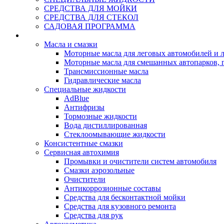
СРЕДСТВА ДЛЯ МОЙКИ
СРЕДСТВА ДЛЯ СТЕКОЛ
САДОВАЯ ПРОГРАММА
Rein Well - Масла Химия
Масла и смазки
Моторные масла для леговых автомобилей и л
Моторные масла для смешанных автопарков, г
Трансмиссионные масла
Гидравлические масла
Специальные жидкости
AdBlue
Антифризы
Тормозные жидкости
Вода дистиллированная
Стеклоомывающие жидкости
Консистентные смазки
Сервисная автохимия
Промывки и очистители систем автомобиля
Смазки аэрозольные
Очистители
Антикоррозионные составы
Средства для бесконтактной мойки
Средства для кузовного ремонта
Средства для рук