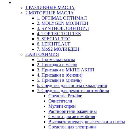
LIQUI-MOLY (Ликви-Моли) Авто/Мото - Масла и Х
1.РАЗЛИВНЫЕ МАСЛА
2.МОТОРНЫЕ МАСЛА
1. OPTIMAL ОПТИМАЛ
2. MOLYGEN МОЛИГЕН
3. SYNTHOIL СИНТОИЛ
4. TOP TEC ТОП ТЕК
5. SPECIAL TEC
6. LEICHTLAUF
7. MoS2 МОЛИБДЕН
3.АВТОХИМИЯ
1. Промывки масла
2. Присадки в масло
3. Присадки в МКПП АКПП
4. Присадки в (бензин)
5. Присадки в (дизель)
6. Средства для систем охлаждения
7. Средства для ремонта автомобиля
Средства Pro-line
Очистители
Мульти спреи
Растворители ржавчины
Смазки для автомобиля
Высокотемпературные смазки и пасты
Средства для электрики