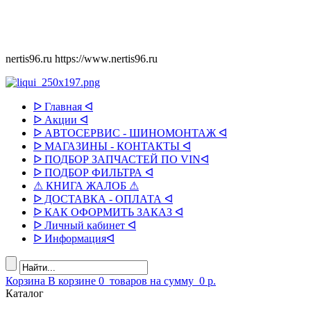
nertis96.ru
https://www.nertis96.ru
ᐅ Главная ᐊ
ᐅ Акции ᐊ
ᐅ АВТОСЕРВИС - ШИНОМОНТАЖ ᐊ
ᐅ МАГАЗИНЫ - КОНТАКТЫ ᐊ
ᐅ ПОДБОР ЗАПЧАСТЕЙ ПО VINᐊ
ᐅ ПОДБОР ФИЛЬТРА ᐊ
⚠ КНИГА ЖАЛОБ ⚠
ᐅ ДОСТАВКА - ОПЛАТА ᐊ
ᐅ КАК ОФОРМИТЬ ЗАКАЗ ᐊ
ᐅ Личный кабинет ᐊ
ᐅ Информацияᐊ
Корзина
В корзине
0
товаров
на сумму
0 р.
Каталог