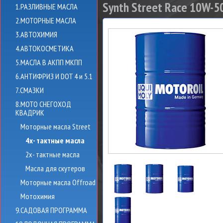
Synth Street Race 10W-50
1.РАЗЛИВНЫЕ МАСЛА
2.МОТОРНЫЕ МАСЛА
3.АВТОХИМИЯ
4.АВТОКОСМЕТИКА
5.МАСЛА В АКПП МКПП
6.АНТИФРИЗ И DOT 4 и 5.1
7.СМАЗКИ
8.МОТО СНЕГОХОД
КВАДРИК
Моторные масла Street
4х- тактные масла
2х- тактные масла
Масла для скутеров
Моторные масла Offroad
Мотохимия
9.САДОВАЯ ПРОГРАММА