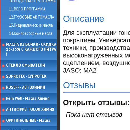
10.ЛОДОЧНАЯ ПРОГРАММА
11.ВЕЛО ПРОГРАММА
Описание
12.ГРУЗОВЫЕ АВТОМАСЛА
13.Гидравлические масла
Для эксплуатации гон
14.Компрессорные масла
покрытием. Универсал
МАСЛА ИЗ БОЧКИ - СКИДКА
техники, производства 
15-25% С КАЖДОГО ЛИТРА
!
высоконагруженных мо
сцеплением, воздушног
СТЕКЛО ОМЫВАТЕЛИ
JASO: MA2
SUPROTEC - СУПРОТЕК
Отзывы
RUSEFF - АВТОХИМИЯ
Rein Well - Масла Химия
Открыть
отзывы:
АНТИФРИЗ ТОСОЛ ХИМИЯ
Пока нет отзывов
ОРИГИНАЛЬНЫЕ - Масла