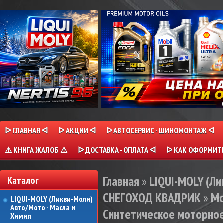
ᐅ ГЛАВНАЯ ᐊ
ᐅ АКЦИИ ᐊ
ᐅ АВТОСЕРВИС - ШИНОМОНТАЖ ᐊ
⚠ КНИГА ЖАЛОБ ⚠
ᐅ ДОСТАВКА - ОПЛАТА ᐊ
ᐅ КАК ОФОРМИТЬ
Главная
»
LIQUI-MOLY (Л
Каталог
СНЕГОХОД КВАДРИК
»
Мо
LIQUI-MOLY (Ликви-Моли)
Авто/Мото - Масла и
Синтетическое моторное
Химия