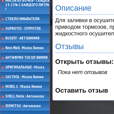
МАСЛА ИЗ БОЧКИ - СКИДКА
15-25% С КАЖДОГО ЛИТРА
Описание
!
СТЕКЛО ОМЫВАТЕЛИ
Для заливки в осушит
приводом тормозов, 
SUPROTEC - СУПРОТЕК
жидкостного осушител
RUSEFF - АВТОХИМИЯ
Отзывы
Rein Well - Масла Химия
АНТИФРИЗ ТОСОЛ ХИМИЯ
Открыть
отзывы:
ОРИГИНАЛЬНЫЕ - Масла
Пока нет отзывов
CASTROL - Масла Химия
MOBIL 1 - Масла Химия
Оставить отзыв
SHELL Helix - Автомасла
IDEMITSU - Автомасла