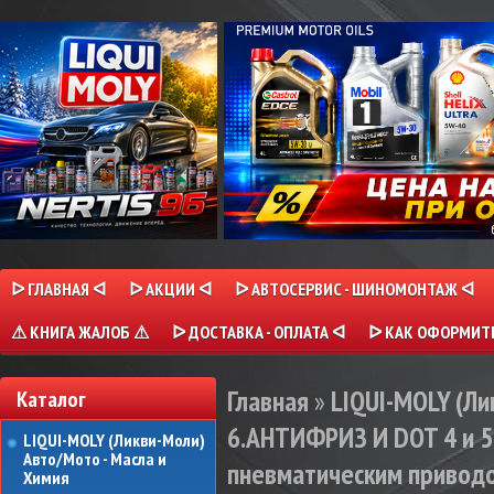
ᐅ ГЛАВНАЯ ᐊ
ᐅ АКЦИИ ᐊ
ᐅ АВТОСЕРВИС - ШИНОМОНТАЖ ᐊ
⚠ КНИГА ЖАЛОБ ⚠
ᐅ ДОСТАВКА - ОПЛАТА ᐊ
ᐅ КАК ОФОРМИТЬ
Главная
»
LIQUI-MOLY (Л
Каталог
6.АНТИФРИЗ И DOT 4 и 5
LIQUI-MOLY (Ликви-Моли)
Авто/Мото - Масла и
пневматическим приводом 
Химия