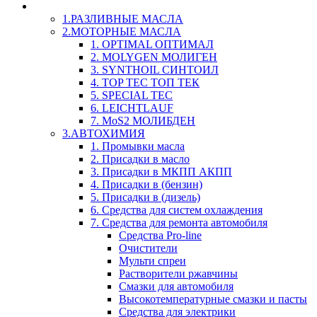
LIQUI-MOLY (Ликви-Моли) Авто/Мото - Масла и Х
1.РАЗЛИВНЫЕ МАСЛА
2.МОТОРНЫЕ МАСЛА
1. OPTIMAL ОПТИМАЛ
2. MOLYGEN МОЛИГЕН
3. SYNTHOIL СИНТОИЛ
4. TOP TEC ТОП ТЕК
5. SPECIAL TEC
6. LEICHTLAUF
7. MoS2 МОЛИБДЕН
3.АВТОХИМИЯ
1. Промывки масла
2. Присадки в масло
3. Присадки в МКПП АКПП
4. Присадки в (бензин)
5. Присадки в (дизель)
6. Средства для систем охлаждения
7. Средства для ремонта автомобиля
Средства Pro-line
Очистители
Мульти спреи
Растворители ржавчины
Смазки для автомобиля
Высокотемпературные смазки и пасты
Средства для электрики