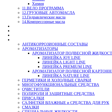
Химия
11.ВЕЛО ПРОГРАММА
12.ГРУЗОВЫЕ АВТОМАСЛА
13.Гидравлические масла
14.Компрессорные масла
МАСЛА ИЗ БОЧКИ - СКИДКА 15-25% С КАЖДОГО 
СТЕКЛО ОМЫВАТЕЛИ
SUPROTEC - СУПРОТЕК
RUSEFF - АВТОХИМИЯ
АНТИКОРРОЗИОННЫЕ СОСТАВЫ
АРОМАТИЗАТОРЫ
АРОМАТИЗАТОР ПОДВЕСНОЙ ЖИДКОС
ЛИНЕЙКА JOY LINE
ЛИНЕЙКА LIGHT LINE
ЛИНЕЙКА PREMIUM LINE
АРОМАТИЗАТОР ПОДВЕСНОЙ КАРТОН
ЛИНЕЙКА NATURE LINE
ГЕРМЕТИКИ И ХОЛОДНЫЕ СВАРКИ
МНОГОФУНКЦИОНАЛЬНЫЕ СРЕДСТВА
ОЧИСТИТЕЛИ
ПОЛИРОЛИ И ЗАЩИТНЫЕ СРЕДСТВА
ПРИСАДКИ
САЛФЕТКИ ВЛАЖНЫЕ и СРЕДСТВА ДЛЯ РУК
СМАЗКИ
СПЕЦИАЛЬНЫЕ ЖИДКОСТИ