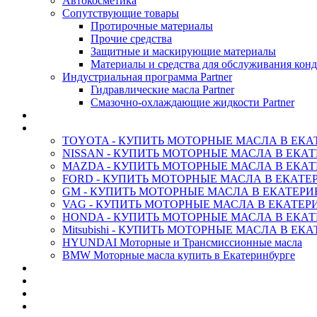
Автокосметика
Сопутствующие товары
Протирочные материалы
Прочие средства
Защитные и маскирующие материалы
Материалы и средства для обслуживания кон
Индустриальная программа Partner
Гидравлические масла Partner
Смазочно-охлаждающие жидкости Partner
АНТИФРИЗ ТОСОЛ ХИМИЯ
ОРИГИНАЛЬНЫЕ - Масла
TOYOTA - КУПИТЬ МОТОРНЫЕ МАСЛА В ЕКА
NISSAN - КУПИТЬ МОТОРНЫЕ МАСЛА В ЕКА
MAZDA - КУПИТЬ МОТОРНЫЕ МАСЛА В ЕКАТ
FORD - КУПИТЬ МОТОРНЫЕ МАСЛА В ЕКАТЕ
GM - КУПИТЬ МОТОРНЫЕ МАСЛА В ЕКАТЕРИ
VAG - КУПИТЬ МОТОРНЫЕ МАСЛА В ЕКАТЕР
HONDA - КУПИТЬ МОТОРНЫЕ МАСЛА В ЕКАТ
Mitsubishi - КУПИТЬ МОТОРНЫЕ МАСЛА В ЕК
HYUNDAI Моторные и Трансмиссионные масла
BMW Моторные масла купить в Екатеринбурге
CASTROL - Масла Химия
MOBIL 1 - Масла Химия
SHELL Helix - Автомасла
IDEMITSU - Автомасла