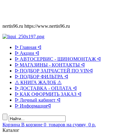
nertis96.ru
https://www.nertis96.ru
ᐅ Главная ᐊ
ᐅ Акции ᐊ
ᐅ АВТОСЕРВИС - ШИНОМОНТАЖ ᐊ
ᐅ МАГАЗИНЫ - КОНТАКТЫ ᐊ
ᐅ ПОДБОР ЗАПЧАСТЕЙ ПО VINᐊ
ᐅ ПОДБОР ФИЛЬТРА ᐊ
⚠ КНИГА ЖАЛОБ ⚠
ᐅ ДОСТАВКА - ОПЛАТА ᐊ
ᐅ КАК ОФОРМИТЬ ЗАКАЗ ᐊ
ᐅ Личный кабинет ᐊ
ᐅ Информацияᐊ
Корзина
В корзине
0
товаров
на сумму
0 р.
Каталог