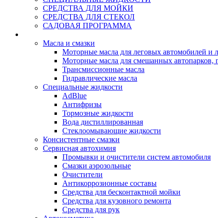
СРЕДСТВА ДЛЯ МОЙКИ
СРЕДСТВА ДЛЯ СТЕКОЛ
САДОВАЯ ПРОГРАММА
Rein Well - Масла Химия
Масла и смазки
Моторные масла для леговых автомобилей и л
Моторные масла для смешанных автопарков, г
Трансмиссионные масла
Гидравлические масла
Специальные жидкости
AdBlue
Антифризы
Тормозные жидкости
Вода дистиллированная
Стеклоомывающие жидкости
Консистентные смазки
Сервисная автохимия
Промывки и очистители систем автомобиля
Смазки аэрозольные
Очистители
Антикоррозионные составы
Средства для бесконтактной мойки
Средства для кузовного ремонта
Средства для рук