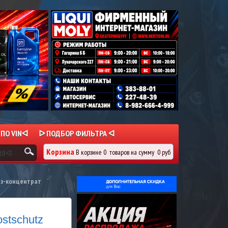
 ПО VINᐊ
ᐅ ПОДБОР ФИЛЬТРА ᐊ
Корзина
В корзине
0
товаров
на сумму
0 руб
ИЯᐊ
з-концентрат
stschutz