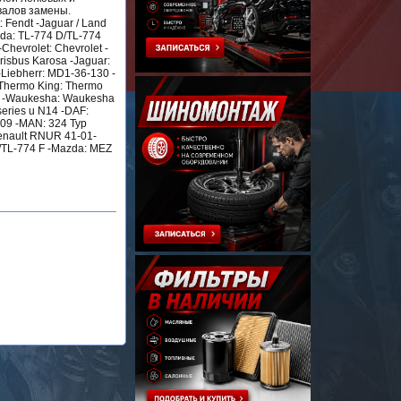
валов замены.
 Fendt -Jaguar / Land
oda: TL-774 D/TL-774
Chevrolet: Chevrolet -
Irisbus Karosa -Jaguar:
Liebherr: MD1-36-130 -
-Thermo King: Thermo
61 -Waukesha: Waukesha
eries u N14 -DAF:
009 -MAN: 324 Typ
enault RNUR 41-01-
D/TL-774 F -Mazda: MEZ