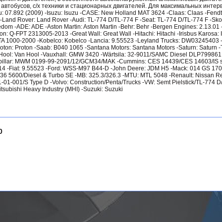
 автобусов, с/х техники и стационарных двигателей. Для максимальных интер
 07.892 (2009) -Isuzu: Isuzu -CASE: New Holland MAT 3624 -Claas: Claas -Fendt:
-Land Rover: Land Rover -Audi: TL-774 D/TL-774 F -Seat: TL-774 D/TL-774 F -Sk
om -ADE: ADE -Aston Martin: Aston Martin -Behr: Behr -Bergen Engines: 2.13.01 -
n: Q-FPT 2313005-2013 -Great Wall: Great Wall -Hitachi: Hitachi -Irisbus Karosa: 
A 1000-2000 -Kobelco: Kobelco -Lancia: 9.55523 -Leyland Trucks: DW03245403 -
ton: Proton -Saab: B040 1065 -Santana Motors: Santana Motors -Saturn: Saturn 
Van Hool: Van Hool -Vauxhall: GMW 3420 -Wärtsila: 32-9011/SAMC Diesel DLP7998
rpillar: MWM 0199-99-2091/12/GCM34/MAK -Cummins: CES 14439/CES 14603/IS s
4 -Fiat: 9.55523 -Ford: WSS-M97 B44-D -John Deere: JDM H5 -Mack: 014 GS 17
 5600/Diesel & Turbo SE -MB: 325.3/326.3 -MTU: MTL 5048 -Renault: Nissan R
1-01-001/S Type D -Volvo: Construction/Penta/Trucks -VW: Semt Pielstick/TL-774 
tsubishi Heavy Industry (MHI) -Suzuki: Suzuki
0