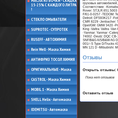
МАСЛА ИЗ БОЧКИ - СКИДКА
грузовых автомобилей,
15-25% С КАЖДОГО ЛИТРА
Соответствие: -Komatsu:
!
Rover: STJLR.651.5003 
F/61-0-0257 -TEDOM: Ted
Detroit: DFS93K217 -Foto
СТЕКЛО ОМЫВАТЕЛИ
CMR 8229 -Jenbacher: T
Opel/GM: GMW 3420 -Pro
SUPROTEC - СУПРОТЕК
King -Valtra: Valtra -
-Yanmar: Yanmar -Cate
74002 -Deutz: DQC CB-1
RUSEFF - АВТОХИМИЯ
SNF/B&G A/S/B&W AG D36
001/--S Type D/Trucks 4
MN 121 D -Mitsubishi: Mi
Rein Well - Масла Химия
Отзывы
АНТИФРИЗ ТОСОЛ ХИМИЯ
ОРИГИНАЛЬНЫЕ - Масла
Открыть
отзывы: 
Пока нет отзывов
CASTROL - Масла Химия
MOBIL 1 - Масла Химия
Оставить отзыв
SHELL Helix - Автомасла
IDEMITSU - Автомасла