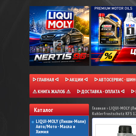
ᐅ ГЛАВНАЯ ᐊ
ᐅ АКЦИИ ᐊ
ᐅ АВТОСЕРВИС - ШИ
⚠ КНИГА ЖАЛОБ ⚠
ᐅ ДОСТАВКА - ОПЛАТА ᐊ
ᐅ 
Главная
»
LIQUI-MOLY (Л
Каталог
Kuhlerfrostschutz KFS 12
LIQUI-MOLY (Ликви-Моли)
Авто/Мото - Масла и
Химия