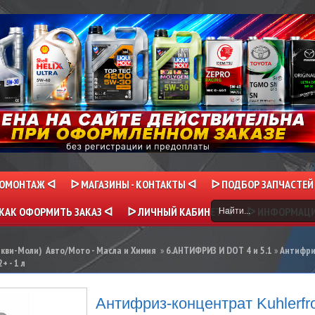
НОМОНТАЖ ᐊ
ᐅ МАГАЗИНЫ - КОНТАКТЫ ᐊ
ᐅ ПОДБОР ЗАПЧАСТЕЙ
КАК ОФОРМИТЬ ЗАКАЗ ᐊ
ᐅ ЛИЧНЫЙ КАБИНЕТ ᐊ
ᐅ ИНФОРМАЦ
икви-Моли) Авто/Мото - Масла и Химия
»
6.АНТИФРИЗ И DOT 4 и 5.1
»
Антифри
+ - 1 л
Антифриз-концентрат Kuhlerfro