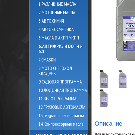
1.РАЗЛИВНЫЕ МАСЛА
2.МОТОРНЫЕ МАСЛА
3.АВТОХИМИЯ
4.АВТОКОСМЕТИКА
5.МАСЛА В АКПП МКПП
6.АНТИФРИЗ И DOT 4 и
5.1
7.СМАЗКИ
8.МОТО СНЕГОХОД
КВАДРИК
9.САДОВАЯ ПРОГРАММА
10.ЛОДОЧНАЯ ПРОГРАММА
11.ВЕЛО ПРОГРАММА
12.ГРУЗОВЫЕ АВТОМАСЛА
13.Гидравлические масла
Описание
14.Компрессорные масла
Для всех систем охлаж