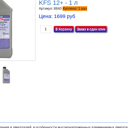
KFS 12+ - 1 л
Артикул:
8840
Куплено:
1
раз
Цена:
1699 руб
Заказ в один клик
дения и двигателей, в особенности высоконагруженных алюминиевых двигате